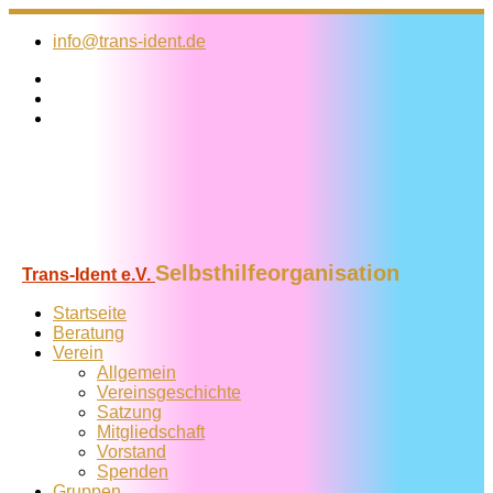
Zum
Inhalt
info@trans-ident.de
springen
Selbsthilfeorganisation
Trans-Ident e.V.
Startseite
Beratung
Verein
Allgemein
Vereins­geschichte
Satzung
Mitglied­schaft
Vorstand
Spenden
Gruppen