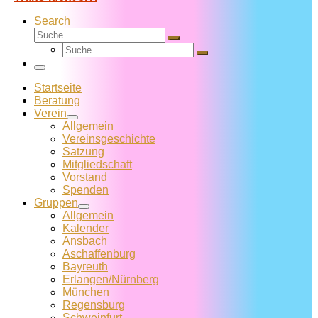
Search
Suche
Suche
Suche
…
Suche
…
Menü
Startseite
Beratung
Verein
Allgemein
Vereins­geschichte
Satzung
Mitglied­schaft
Vorstand
Spenden
Gruppen
Allgemein
Kalender
Ansbach
Aschaffenburg
Bayreuth
Erlangen/Nürnberg
München
Regensburg
Schweinfurt