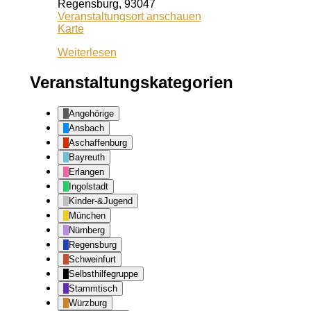
Regensburg
,
93047
Veranstaltungsort anschauen
Café
Karte
Lila
Weiterlesen
Veranstaltungskategorien
Angehörige
Ansbach
Aschaffenburg
Bayreuth
Erlangen
Ingolstadt
Kinder-&Jugend
München
Nürnberg
Regensburg
Schweinfurt
Selbsthilfegruppe
Stammtisch
Würzburg