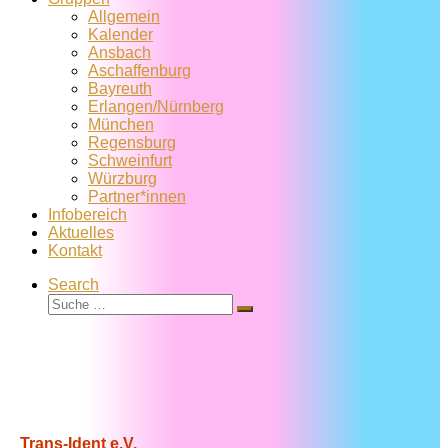
Allgemein
Kalender
Ansbach
Aschaffenburg
Bayreuth
Erlangen/Nürnberg
München
Regensburg
Schweinfurt
Würzburg
Partner*innen
Infobereich
Aktuelles
Kontakt
Search
Suche
Suche
…
Trans-Ident e.V.