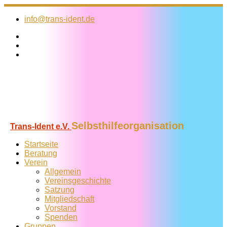
Zum
Inhalt
info@trans-ident.de
springen
Selbsthilfeorganisation
Trans-Ident e.V.
Startseite
Beratung
Verein
Allgemein
Vereins­geschichte
Satzung
Mitglied­schaft
Vorstand
Spenden
Gruppen