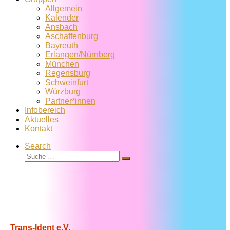
Allgemein
Kalender
Ansbach
Aschaffenburg
Bayreuth
Erlangen/Nürnberg
München
Regensburg
Schweinfurt
Würzburg
Partner*innen
Infobereich
Aktuelles
Kontakt
Search
Suche
Suche
…
Trans-Ident e.V.