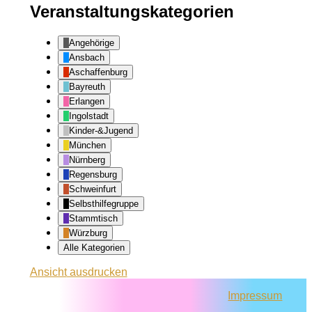
Veranstaltungskategorien
Angehörige
Ansbach
Aschaffenburg
Bayreuth
Erlangen
Ingolstadt
Kinder-&Jugend
München
Nürnberg
Regensburg
Schweinfurt
Selbsthilfegruppe
Stammtisch
Würzburg
Alle Kategorien
Ansicht
ausdrucken
Impressum