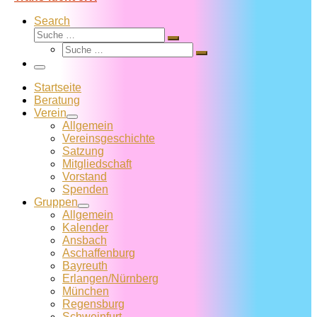
Search
Suche
Suche
Suche
…
Suche
…
Menü
Startseite
Beratung
Verein
Allgemein
Vereins­geschichte
Satzung
Mitglied­schaft
Vorstand
Spenden
Gruppen
Allgemein
Kalender
Ansbach
Aschaffenburg
Bayreuth
Erlangen/Nürnberg
München
Regensburg
Schweinfurt