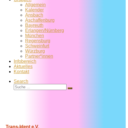
Allgemein
Kalender
Ansbach
Aschaffenburg
Bayreuth
Erlangen/Nürnberg
München
Regensburg
Schweinfurt
Würzburg
Partner*innen
Infobereich
Aktuelles
Kontakt
Search
Suche
Suche
…
Trans-Ident e.V.