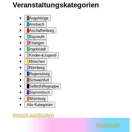
Veranstaltungskategorien
Angehörige
Ansbach
Aschaffenburg
Bayreuth
Erlangen
Ingolstadt
Kinder-&Jugend
München
Nürnberg
Regensburg
Schweinfurt
Selbsthilfegruppe
Stammtisch
Würzburg
Alle Kategorien
Ansicht
ausdrucken
Impressum