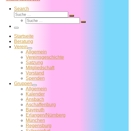
Search
Suche
Suche
Suche
…
Suche
…
Menü
Startseite
Beratung
Verein
Allgemein
Vereins­geschichte
Satzung
Mitglied­schaft
Vorstand
Spenden
Gruppen
Allgemein
Kalender
Ansbach
Aschaffenburg
Bayreuth
Erlangen/Nürnberg
München
Regensburg
Schweinfurt