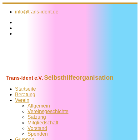
Zum
Inhalt
info@trans-ident.de
springen
Selbsthilfeorganisation
Trans-Ident e.V.
Startseite
Beratung
Verein
Allgemein
Vereins­geschichte
Satzung
Mitglied­schaft
Vorstand
Spenden
Gruppen