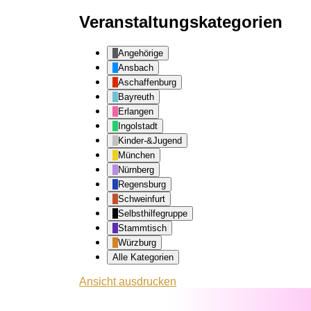
Veranstaltungskategorien
Angehörige
Ansbach
Aschaffenburg
Bayreuth
Erlangen
Ingolstadt
Kinder-&Jugend
München
Nürnberg
Regensburg
Schweinfurt
Selbsthilfegruppe
Stammtisch
Würzburg
Alle Kategorien
Ansicht
ausdrucken