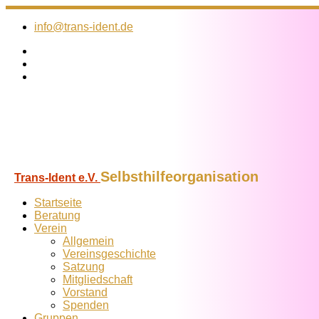
Zum
Inhalt
info@trans-ident.de
springen
Selbsthilfeorganisation
Trans-Ident e.V.
Startseite
Beratung
Verein
Allgemein
Vereins­geschichte
Satzung
Mitglied­schaft
Vorstand
Spenden
Gruppen