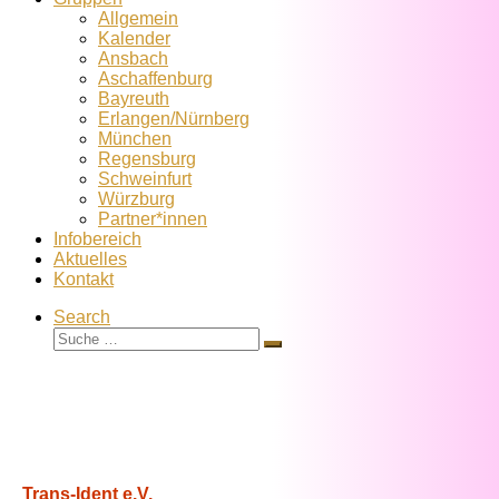
Allgemein
Kalender
Ansbach
Aschaffenburg
Bayreuth
Erlangen/Nürnberg
München
Regensburg
Schweinfurt
Würzburg
Partner*innen
Infobereich
Aktuelles
Kontakt
Search
Suche
Suche
…
Trans-Ident e.V.