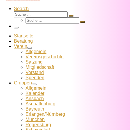
Search
Suche
Suche
Suche
…
Suche
…
Menü
Startseite
Beratung
Verein
Allgemein
Vereins­geschichte
Satzung
Mitglied­schaft
Vorstand
Spenden
Gruppen
Allgemein
Kalender
Ansbach
Aschaffenburg
Bayreuth
Erlangen/Nürnberg
München
Regensburg
Schweinfurt