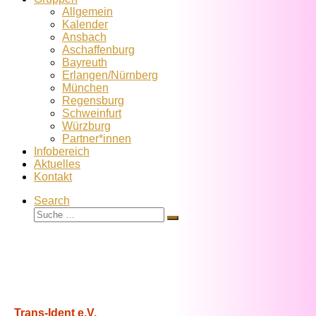
Allgemein
Kalender
Ansbach
Aschaffenburg
Bayreuth
Erlangen/Nürnberg
München
Regensburg
Schweinfurt
Würzburg
Partner*innen
Infobereich
Aktuelles
Kontakt
Search
Suche
Suche
…
Trans-Ident e.V.