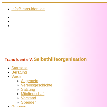
Zum
Inhalt
info@trans-ident.de
springen
Selbsthilfeorganisation
Trans-Ident e.V.
Startseite
Beratung
Verein
Allgemein
Vereins­geschichte
Satzung
Mitglied­schaft
Vorstand
Spenden
Gruppen