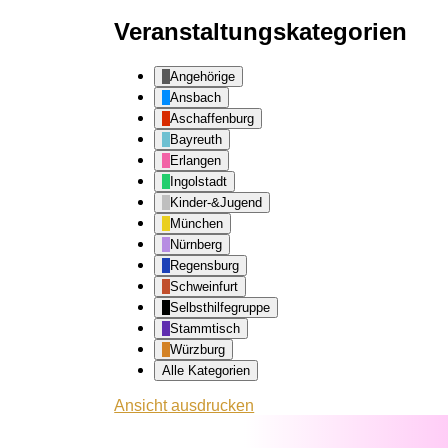
Veranstaltungskategorien
Angehörige
Ansbach
Aschaffenburg
Bayreuth
Erlangen
Ingolstadt
Kinder-&Jugend
München
Nürnberg
Regensburg
Schweinfurt
Selbsthilfegruppe
Stammtisch
Würzburg
Alle Kategorien
Ansicht
ausdrucken