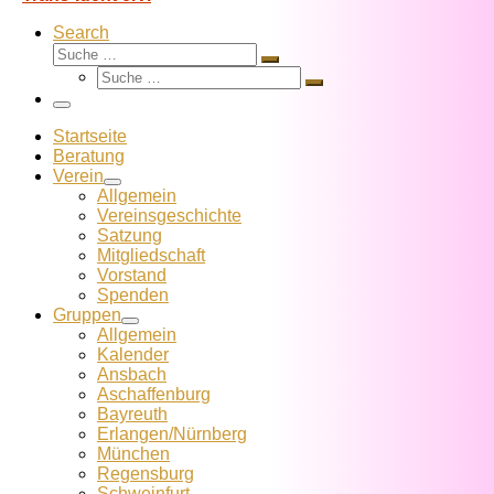
Search
Suche
Suche
Suche
…
Suche
…
Menü
Startseite
Beratung
Verein
Allgemein
Vereins­geschichte
Satzung
Mitglied­schaft
Vorstand
Spenden
Gruppen
Allgemein
Kalender
Ansbach
Aschaffenburg
Bayreuth
Erlangen/Nürnberg
München
Regensburg
Schweinfurt