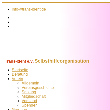
Zum
Inhalt
info@trans-ident.de
springen
Selbsthilfeorganisation
Trans-Ident e.V.
Startseite
Beratung
Verein
Allgemein
Vereins­geschichte
Satzung
Mitglied­schaft
Vorstand
Spenden
Gruppen