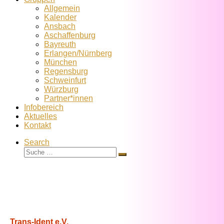
Allgemein
Kalender
Ansbach
Aschaffenburg
Bayreuth
Erlangen/Nürnberg
München
Regensburg
Schweinfurt
Würzburg
Partner*innen
Infobereich
Aktuelles
Kontakt
Search
Suche
Suche
…
Trans-Ident e.V.