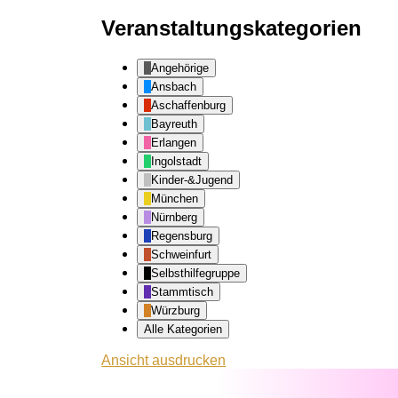
Veranstaltungskategorien
Angehörige
Ansbach
Aschaffenburg
Bayreuth
Erlangen
Ingolstadt
Kinder-&Jugend
München
Nürnberg
Regensburg
Schweinfurt
Selbsthilfegruppe
Stammtisch
Würzburg
Alle Kategorien
Ansicht
ausdrucken