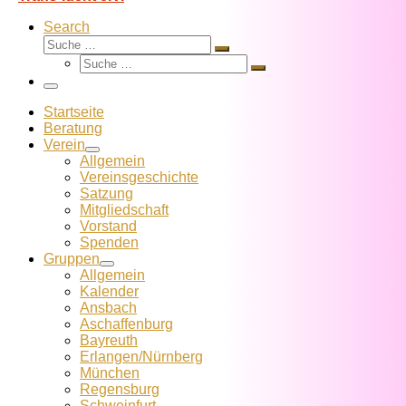
Search
Suche
Suche
Suche
…
Suche
…
Menü
Startseite
Beratung
Verein
Allgemein
Vereins­geschichte
Satzung
Mitglied­schaft
Vorstand
Spenden
Gruppen
Allgemein
Kalender
Ansbach
Aschaffenburg
Bayreuth
Erlangen/Nürnberg
München
Regensburg
Schweinfurt