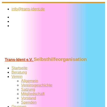
Zum
Inhalt
info@trans-ident.de
springen
Selbsthilfeorganisation
Trans-Ident e.V.
Startseite
Beratung
Verein
Allgemein
Vereins­geschichte
Satzung
Mitglied­schaft
Vorstand
Spenden
Gruppen