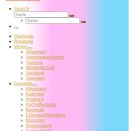
Search
Suche
Suche
Suche
…
Suche
…
Menü
Startseite
Beratung
Verein
Allgemein
Vereins­geschichte
Satzung
Mitglied­schaft
Vorstand
Spenden
Gruppen
Allgemein
Kalender
Ansbach
Aschaffenburg
Bayreuth
Erlangen/Nürnberg
München
Regensburg
Schweinfurt