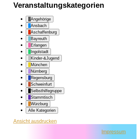
Veranstaltungskategorien
Angehörige
Ansbach
Aschaffenburg
Bayreuth
Erlangen
Ingolstadt
Kinder-&Jugend
München
Nürnberg
Regensburg
Schweinfurt
Selbsthilfegruppe
Stammtisch
Würzburg
Alle Kategorien
Ansicht
ausdrucken
Impressum