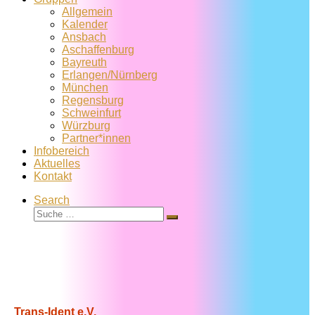
Allgemein
Kalender
Ansbach
Aschaffenburg
Bayreuth
Erlangen/Nürnberg
München
Regensburg
Schweinfurt
Würzburg
Partner*innen
Infobereich
Aktuelles
Kontakt
Search
Suche
Suche
…
Trans-Ident e.V.