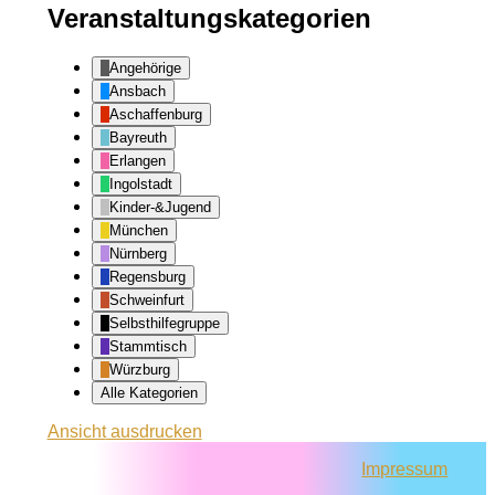
Veranstaltungskategorien
Angehörige
Ansbach
Aschaffenburg
Bayreuth
Erlangen
Ingolstadt
Kinder-&Jugend
München
Nürnberg
Regensburg
Schweinfurt
Selbsthilfegruppe
Stammtisch
Würzburg
Alle Kategorien
Ansicht
ausdrucken
Impressum