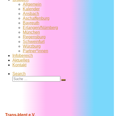
Allgemein
Kalender
Ansbach
Aschaffenburg
Bayreuth
Erlangen/Nürnberg
München
Regensburg
Schweinfurt
Würzburg
Partner*innen
Infobereich
Aktuelles
Kontakt
Search
Suche
Suche
…
Trans-Ident e.V.