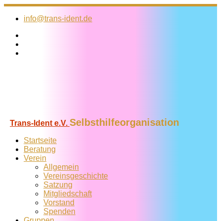
Zum
Inhalt
info@trans-ident.de
springen
Selbsthilfeorganisation
Trans-Ident e.V.
Startseite
Beratung
Verein
Allgemein
Vereins­geschichte
Satzung
Mitglied­schaft
Vorstand
Spenden
Gruppen