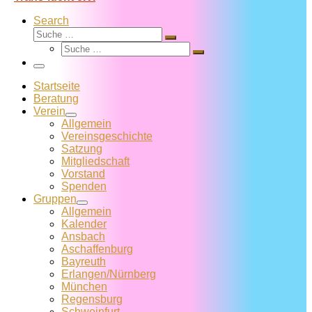
Search
Suche
Suche
Suche
…
Suche
…
Menü
Startseite
Beratung
Verein
Allgemein
Vereins­geschichte
Satzung
Mitglied­schaft
Vorstand
Spenden
Gruppen
Allgemein
Kalender
Ansbach
Aschaffenburg
Bayreuth
Erlangen/Nürnberg
München
Regensburg
Schweinfurt