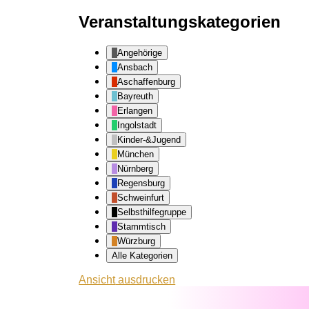
Veranstaltungskategorien
Angehörige
Ansbach
Aschaffenburg
Bayreuth
Erlangen
Ingolstadt
Kinder-&Jugend
München
Nürnberg
Regensburg
Schweinfurt
Selbsthilfegruppe
Stammtisch
Würzburg
Alle Kategorien
Ansicht
ausdrucken