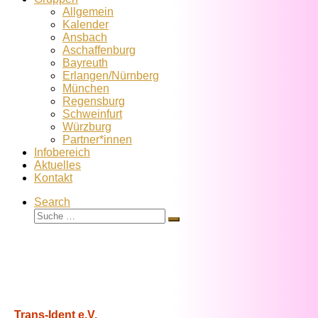
Allgemein
Kalender
Ansbach
Aschaffenburg
Bayreuth
Erlangen/Nürnberg
München
Regensburg
Schweinfurt
Würzburg
Partner*innen
Infobereich
Aktuelles
Kontakt
Search
Suche
Suche
…
Trans-Ident e.V.