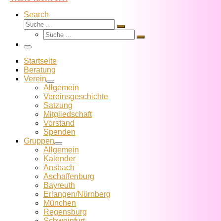
Search
Suche
Suche
Suche
…
Suche
…
Menü
Startseite
Beratung
Verein
Allgemein
Vereins­geschichte
Satzung
Mitglied­schaft
Vorstand
Spenden
Gruppen
Allgemein
Kalender
Ansbach
Aschaffenburg
Bayreuth
Erlangen/Nürnberg
München
Regensburg
Schweinfurt