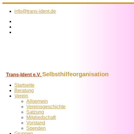
Zum
Inhalt
info@trans-ident.de
springen
Selbsthilfeorganisation
Trans-Ident e.V.
Startseite
Beratung
Verein
Allgemein
Vereins­geschichte
Satzung
Mitglied­schaft
Vorstand
Spenden
Gruppen