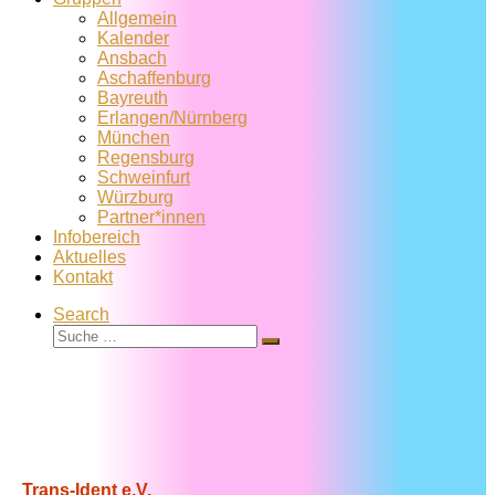
Allgemein
Kalender
Ansbach
Aschaffenburg
Bayreuth
Erlangen/Nürnberg
München
Regensburg
Schweinfurt
Würzburg
Partner*innen
Infobereich
Aktuelles
Kontakt
Search
Suche
Suche
…
Trans-Ident e.V.