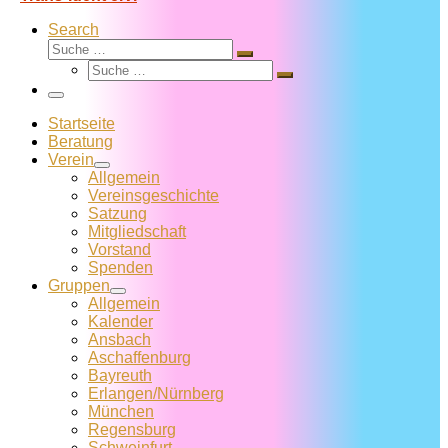
Search
Suche
Suche
Suche
…
Suche
…
Menü
Startseite
Beratung
Verein
Allgemein
Vereins­geschichte
Satzung
Mitglied­schaft
Vorstand
Spenden
Gruppen
Allgemein
Kalender
Ansbach
Aschaffenburg
Bayreuth
Erlangen/Nürnberg
München
Regensburg
Schweinfurt