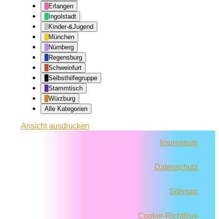
Erlangen
Ingolstadt
Kinder-&Jugend
München
Nürnberg
Regensburg
Schweinfurt
Selbsthilfegruppe
Stammtisch
Würzburg
Alle Kategorien
Ansicht
ausdrucken
Impressum
Datenschutz
Sitemap
Cookie-Richtlinie