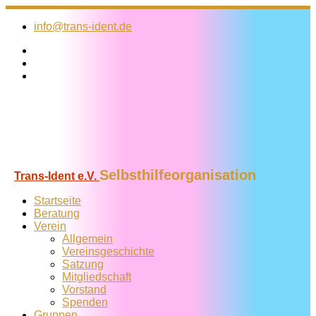
Zum
Inhalt
info@trans-ident.de
springen
Selbsthilfeorganisation
Trans-Ident e.V.
Startseite
Beratung
Verein
Allgemein
Vereins­geschichte
Satzung
Mitglied­schaft
Vorstand
Spenden
Gruppen