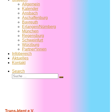
Allgemein
Kalender
Ansbach
Aschaffenburg
Bayreuth
Erlangen/Nürnberg
München
Regensburg
Schweinfurt
Würzburg
Partner*innen
Infobereich
Aktuelles
Kontakt
Search
Suche
Suche
…
Trans-Ident e.V.