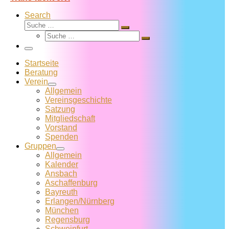
Search
Suche
Suche
Suche
…
Suche
…
Menü
Startseite
Beratung
Verein
Allgemein
Vereins­geschichte
Satzung
Mitglied­schaft
Vorstand
Spenden
Gruppen
Allgemein
Kalender
Ansbach
Aschaffenburg
Bayreuth
Erlangen/Nürnberg
München
Regensburg
Schweinfurt