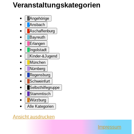
Veranstaltungskategorien
Angehörige
Ansbach
Aschaffenburg
Bayreuth
Erlangen
Ingolstadt
Kinder-&Jugend
München
Nürnberg
Regensburg
Schweinfurt
Selbsthilfegruppe
Stammtisch
Würzburg
Alle Kategorien
Ansicht
ausdrucken
Impressum