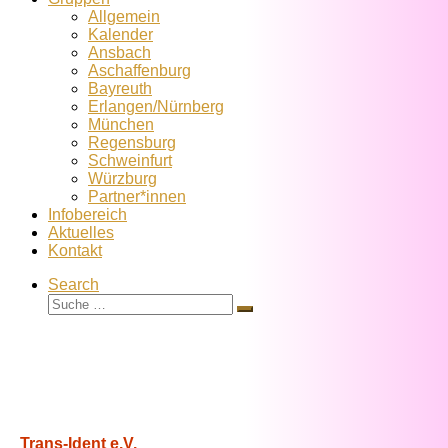
Allgemein
Kalender
Ansbach
Aschaffenburg
Bayreuth
Erlangen/Nürnberg
München
Regensburg
Schweinfurt
Würzburg
Partner*innen
Infobereich
Aktuelles
Kontakt
Search
Suche
Suche
…
Trans-Ident e.V.