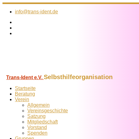
Zum
Inhalt
info@trans-ident.de
springen
Selbsthilfeorganisation
Trans-Ident e.V.
Startseite
Beratung
Verein
Allgemein
Vereins­geschichte
Satzung
Mitglied­schaft
Vorstand
Spenden
Gruppen