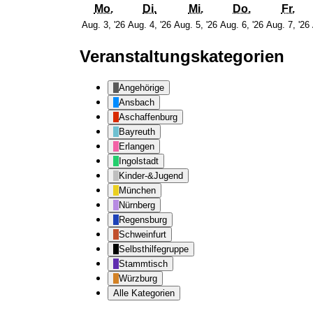
Montag
Dienstag
Mittwoch
Donnersta
Fre
Mo.
Di.
Mi.
Do.
Fr.
3.
4.
5.
6.
Aug. 3, '26
Aug. 4, '26
Aug. 5, '26
Aug. 6, '26
Aug. 7, '26
August
August
August
August
2026
2026
2026
2026
Veranstaltungskategorien
Angehörige
Ansbach
Aschaffenburg
Bayreuth
Erlangen
Ingolstadt
Kinder-&Jugend
München
Nürnberg
Regensburg
Schweinfurt
Selbsthilfegruppe
Stammtisch
Würzburg
Alle Kategorien