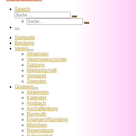
Search
Suche
Suche
Suche
…
Suche
…
Menü
Startseite
Beratung
Verein
Allgemein
Vereins­geschichte
Satzung
Mitglied­schaft
Vorstand
Spenden
Gruppen
Allgemein
Kalender
Ansbach
Aschaffenburg
Bayreuth
Erlangen/Nürnberg
München
Regensburg
Schweinfurt