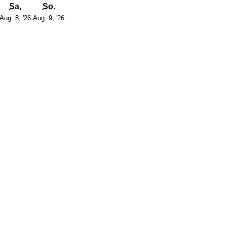
g
itag
Samstag
Sonntag
Sa.
So.
7.
8.
9.
Aug. 8, '26
Aug. 9, '26
August
August
August
2026
2026
2026