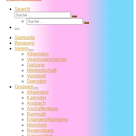
Search
Suche
Suche
Suche
…
Suche
…
Menü
Startseite
Beratung
Verein
Allgemein
Vereins­geschichte
Satzung
Mitglied­schaft
Vorstand
Spenden
Gruppen
Allgemein
Kalender
Ansbach
Aschaffenburg
Bayreuth
Erlangen/Nürnberg
München
Regensburg
Schweinfurt