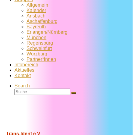
Allgemein
Kalender
Ansbach
Aschaffenburg
Bayreuth
Erlangen/Nürnberg
München
Regensburg
Schweinfurt
Würzburg
Partner*innen
Infobereich
Aktuelles
Kontakt
Search
Suche
Suche
…
Trans-Ident e.V.