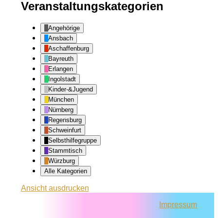
Veranstaltungskategorien
Angehörige
Ansbach
Aschaffenburg
Bayreuth
Erlangen
Ingolstadt
Kinder-&Jugend
München
Nürnberg
Regensburg
Schweinfurt
Selbsthilfegruppe
Stammtisch
Würzburg
Alle Kategorien
Ansicht
ausdrucken
Impressum