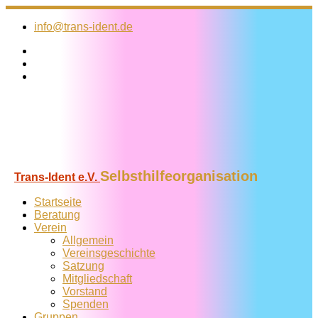
Zum
Inhalt
info@trans-ident.de
springen
Selbsthilfeorganisation
Trans-Ident e.V.
Startseite
Beratung
Verein
Allgemein
Vereins­geschichte
Satzung
Mitglied­schaft
Vorstand
Spenden
Gruppen