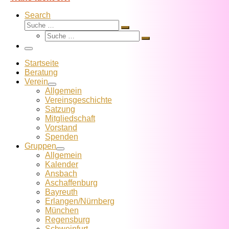
Search
Suche
Suche
Suche
…
Suche
…
Menü
Startseite
Beratung
Verein
Allgemein
Vereins­geschichte
Satzung
Mitglied­schaft
Vorstand
Spenden
Gruppen
Allgemein
Kalender
Ansbach
Aschaffenburg
Bayreuth
Erlangen/Nürnberg
München
Regensburg
Schweinfurt