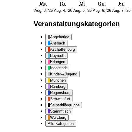
Montag
Dienstag
Mittwoch
Donnersta
Fre
Mo.
Di.
Mi.
Do.
Fr.
3.
4.
5.
6.
Aug. 3, '26
Aug. 4, '26
Aug. 5, '26
Aug. 6, '26
Aug. 7, '26
August
August
August
August
2026
2026
2026
2026
Veranstaltungskategorien
Angehörige
Ansbach
Aschaffenburg
Bayreuth
Erlangen
Ingolstadt
Kinder-&Jugend
München
Nürnberg
Regensburg
Schweinfurt
Selbsthilfegruppe
Stammtisch
Würzburg
Alle Kategorien