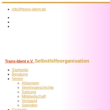
Zum
Inhalt
info@trans-ident.de
springen
Selbsthilfeorganisation
Trans-Ident e.V.
Startseite
Beratung
Verein
Allgemein
Vereins­geschichte
Satzung
Mitglied­schaft
Vorstand
Spenden
Gruppen