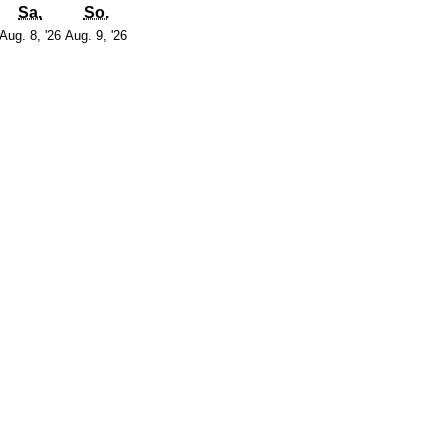
g
itag
Samstag
Sonntag
Sa.
So.
7.
8.
9.
Aug. 8, '26
Aug. 9, '26
August
August
August
2026
2026
2026