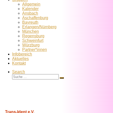
Allgemein
Kalender
Ansbach
Aschaffenburg
Bayreuth
Erlangen/Nürnberg
München
Regensburg
Schweinfurt
Würzburg
Partner*innen
Infobereich
Aktuelles
Kontakt
Search
Suche
Suche
…
Trans-Ident e.V.