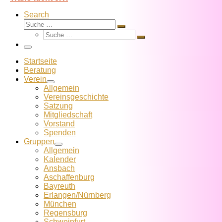
Search
Suche
Suche
Suche
…
Suche
…
Menü
Startseite
Beratung
Verein
Allgemein
Vereins­geschichte
Satzung
Mitglied­schaft
Vorstand
Spenden
Gruppen
Allgemein
Kalender
Ansbach
Aschaffenburg
Bayreuth
Erlangen/Nürnberg
München
Regensburg
Schweinfurt