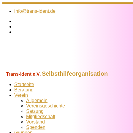
Zum
Inhalt
info@trans-ident.de
springen
Selbsthilfeorganisation
Trans-Ident e.V.
Startseite
Beratung
Verein
Allgemein
Vereins­geschichte
Satzung
Mitglied­schaft
Vorstand
Spenden
Gruppen