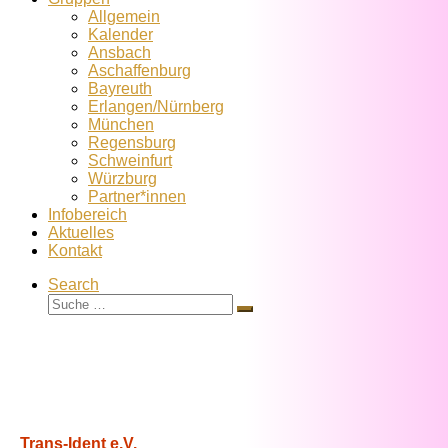
Allgemein
Kalender
Ansbach
Aschaffenburg
Bayreuth
Erlangen/Nürnberg
München
Regensburg
Schweinfurt
Würzburg
Partner*innen
Infobereich
Aktuelles
Kontakt
Search
Suche
Suche
…
Trans-Ident e.V.