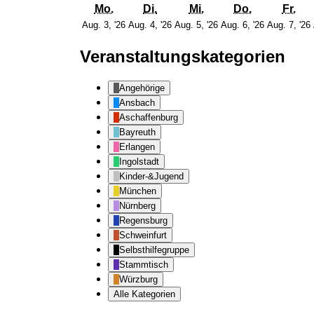
Montag
Dienstag
Mittwoch
Donnersta
Fre
Mo.
Di.
Mi.
Do.
Fr.
3.
4.
5.
6.
Aug. 3, '26
Aug. 4, '26
Aug. 5, '26
Aug. 6, '26
Aug. 7, '26
August
August
August
August
2026
2026
2026
2026
Veranstaltungskategorien
Angehörige
Ansbach
Aschaffenburg
Bayreuth
Erlangen
Ingolstadt
Kinder-&Jugend
München
Nürnberg
Regensburg
Schweinfurt
Selbsthilfegruppe
Stammtisch
Würzburg
Alle Kategorien