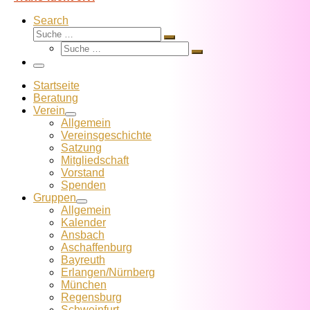
Search
Suche
Suche
Suche
…
Suche
…
Menü
Startseite
Beratung
Verein
Allgemein
Vereins­geschichte
Satzung
Mitglied­schaft
Vorstand
Spenden
Gruppen
Allgemein
Kalender
Ansbach
Aschaffenburg
Bayreuth
Erlangen/Nürnberg
München
Regensburg
Schweinfurt