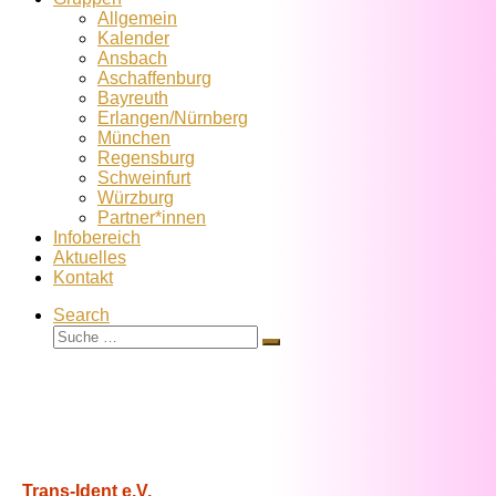
Allgemein
Kalender
Ansbach
Aschaffenburg
Bayreuth
Erlangen/Nürnberg
München
Regensburg
Schweinfurt
Würzburg
Partner*innen
Infobereich
Aktuelles
Kontakt
Search
Suche
Suche
…
Trans-Ident e.V.