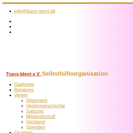
Zum
Inhalt
info@trans-ident.de
springen
Selbsthilfeorganisation
Trans-Ident e.V.
Startseite
Beratung
Verein
Allgemein
Vereins­geschichte
Satzung
Mitglied­schaft
Vorstand
Spenden
Gruppen