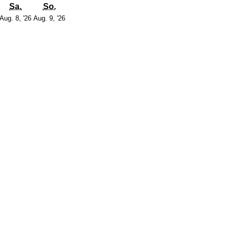
g
itag
Samstag
Sonntag
Sa.
So.
7.
8.
9.
Aug. 8, '26
Aug. 9, '26
August
August
August
2026
2026
2026