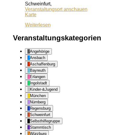
Schweinfurt
,
Veranstaltungsort anschauen
Schrotturm
Karte
Weiterlesen
Veranstaltungskategorien
Angehörige
Ansbach
Aschaffenburg
Bayreuth
Erlangen
Ingolstadt
Kinder-&Jugend
München
Nürnberg
Regensburg
Schweinfurt
Selbsthilfegruppe
Stammtisch
Würzburg