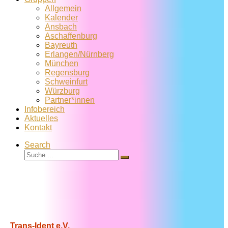
Allgemein
Kalender
Ansbach
Aschaffenburg
Bayreuth
Erlangen/Nürnberg
München
Regensburg
Schweinfurt
Würzburg
Partner*innen
Infobereich
Aktuelles
Kontakt
Search
Suche
Suche
…
Trans-Ident e.V.