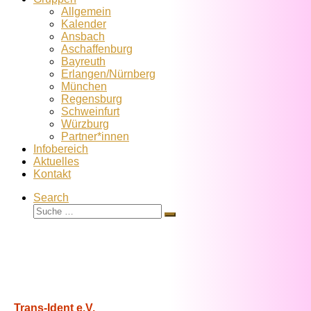
Allgemein
Kalender
Ansbach
Aschaffenburg
Bayreuth
Erlangen/Nürnberg
München
Regensburg
Schweinfurt
Würzburg
Partner*innen
Infobereich
Aktuelles
Kontakt
Search
Suche
Suche
…
Trans-Ident e.V.