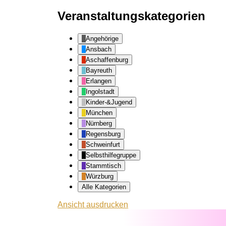
Veranstaltungskategorien
Angehörige
Ansbach
Aschaffenburg
Bayreuth
Erlangen
Ingolstadt
Kinder-&Jugend
München
Nürnberg
Regensburg
Schweinfurt
Selbsthilfegruppe
Stammtisch
Würzburg
Alle Kategorien
Ansicht
ausdrucken