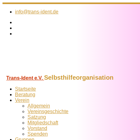
Zum
Inhalt
info@trans-ident.de
springen
Selbsthilfeorganisation
Trans-Ident e.V.
Startseite
Beratung
Verein
Allgemein
Vereins­geschichte
Satzung
Mitglied­schaft
Vorstand
Spenden
Gruppen