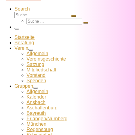
Search
Suche
Suche
Suche
…
Suche
…
Menü
Startseite
Beratung
Verein
Allgemein
Vereins­geschichte
Satzung
Mitglied­schaft
Vorstand
Spenden
Gruppen
Allgemein
Kalender
Ansbach
Aschaffenburg
Bayreuth
Erlangen/Nürnberg
München
Regensburg
Schweinfurt