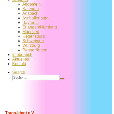
Allgemein
Kalender
Ansbach
Aschaffenburg
Bayreuth
Erlangen/Nürnberg
München
Regensburg
Schweinfurt
Würzburg
Partner*innen
Infobereich
Aktuelles
Kontakt
Search
Suche
Suche
…
Trans-Ident e.V.