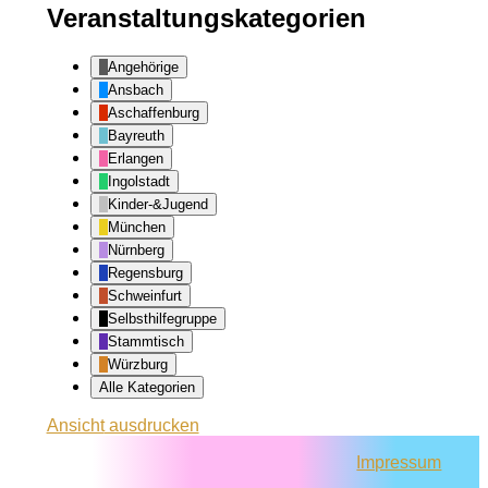
Veranstaltungskategorien
Angehörige
Ansbach
Aschaffenburg
Bayreuth
Erlangen
Ingolstadt
Kinder-&Jugend
München
Nürnberg
Regensburg
Schweinfurt
Selbsthilfegruppe
Stammtisch
Würzburg
Alle Kategorien
Ansicht
ausdrucken
Impressum