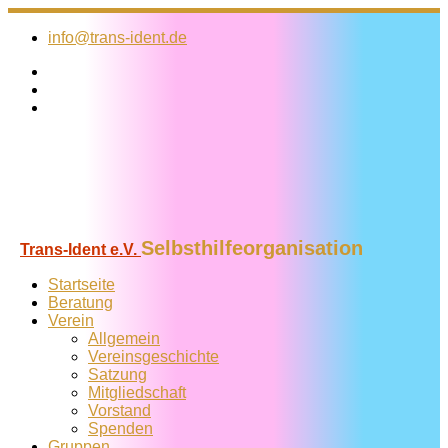
Zum
Inhalt
info@trans-ident.de
springen
Selbsthilfeorganisation
Trans-Ident e.V.
Startseite
Beratung
Verein
Allgemein
Vereins­geschichte
Satzung
Mitglied­schaft
Vorstand
Spenden
Gruppen