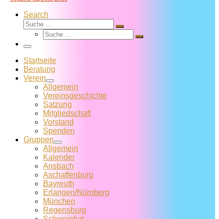
Search
Suche
Suche
Suche
…
Suche
…
Menü
Startseite
Beratung
Verein
Allgemein
Vereins­geschichte
Satzung
Mitglied­schaft
Vorstand
Spenden
Gruppen
Allgemein
Kalender
Ansbach
Aschaffenburg
Bayreuth
Erlangen/Nürnberg
München
Regensburg
Schweinfurt