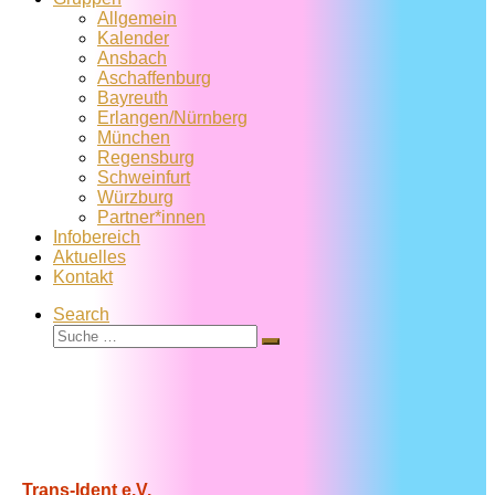
Allgemein
Kalender
Ansbach
Aschaffenburg
Bayreuth
Erlangen/Nürnberg
München
Regensburg
Schweinfurt
Würzburg
Partner*innen
Infobereich
Aktuelles
Kontakt
Search
Suche
Suche
…
Trans-Ident e.V.