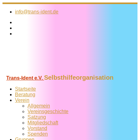
Zum
Inhalt
info@trans-ident.de
springen
Selbsthilfeorganisation
Trans-Ident e.V.
Startseite
Beratung
Verein
Allgemein
Vereins­geschichte
Satzung
Mitglied­schaft
Vorstand
Spenden
Gruppen