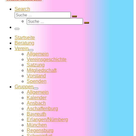
Search
Suche
Suche
Suche
…
Suche
…
Menü
Startseite
Beratung
Verein
Allgemein
Vereins­geschichte
Satzung
Mitglied­schaft
Vorstand
Spenden
Gruppen
Allgemein
Kalender
Ansbach
Aschaffenburg
Bayreuth
Erlangen/Nürnberg
München
Regensburg
Schweinfurt