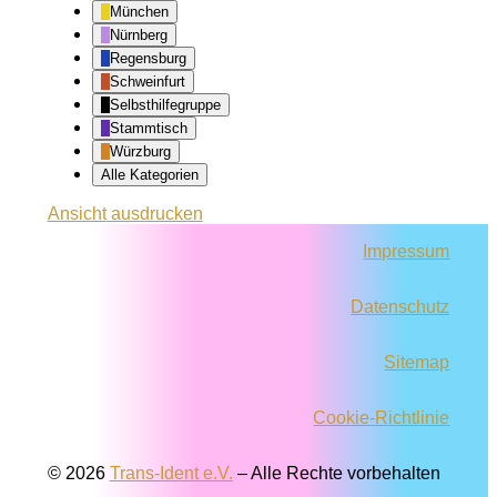
München
Nürnberg
Regensburg
Schweinfurt
Selbsthilfegruppe
Stammtisch
Würzburg
Alle Kategorien
Ansicht
ausdrucken
Impressum
Datenschutz
Sitemap
Cookie-Richtlinie
© 2026
Trans-Ident e.V.
–
Alle Rechte vorbehalten