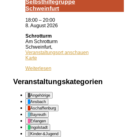
Selbst­hil­fe­grup­pe
Schwein­furt
18:00
–
20:00
8. August 2026
Schrotturm
Am Schrotturm
Schweinfurt
,
Veranstaltungsort anschauen
Schrotturm
Karte
Weiterlesen
Veranstaltungskategorien
Angehörige
Ansbach
Aschaffenburg
Bayreuth
Erlangen
Ingolstadt
Kinder-&Jugend