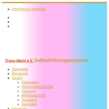
Zum
Inhalt
info@trans-ident.de
springen
Selbsthilfeorganisation
Trans-Ident e.V.
Startseite
Beratung
Verein
Allgemein
Vereins­geschichte
Satzung
Mitglied­schaft
Vorstand
Spenden
Gruppen