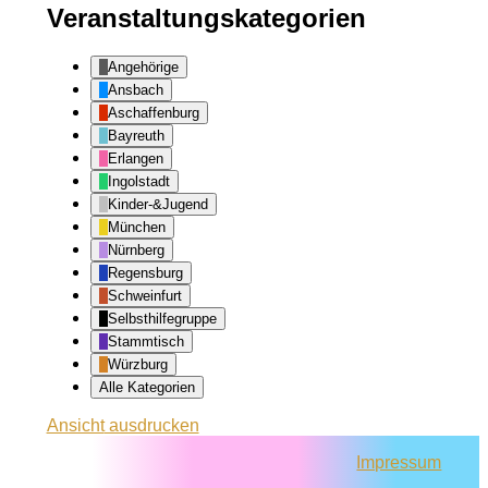
Veranstaltungskategorien
Angehörige
Ansbach
Aschaffenburg
Bayreuth
Erlangen
Ingolstadt
Kinder-&Jugend
München
Nürnberg
Regensburg
Schweinfurt
Selbsthilfegruppe
Stammtisch
Würzburg
Alle Kategorien
Ansicht
ausdrucken
Impressum