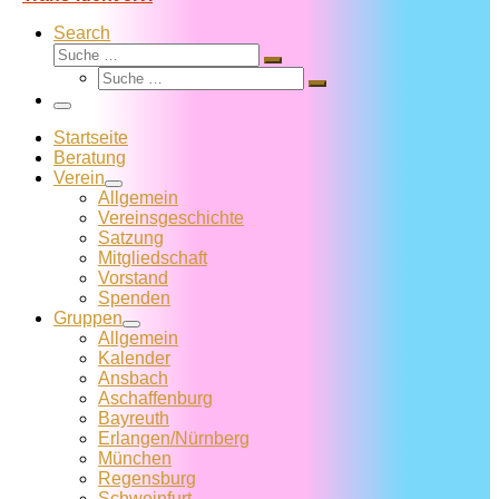
Search
Suche
Suche
Suche
…
Suche
…
Menü
Startseite
Beratung
Verein
Allgemein
Vereins­geschichte
Satzung
Mitglied­schaft
Vorstand
Spenden
Gruppen
Allgemein
Kalender
Ansbach
Aschaffenburg
Bayreuth
Erlangen/Nürnberg
München
Regensburg
Schweinfurt