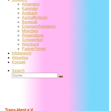
Allgemein
Kalender
Ansbach
Aschaffenburg
Bayreuth
Erlangen/Nürnberg
München
Regensburg
Schweinfurt
Würzburg
Partner*innen
Infobereich
Aktuelles
Kontakt
Search
Suche
Suche
…
Trans-Ident e.V.