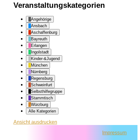
Veranstaltungskategorien
Angehörige
Ansbach
Aschaffenburg
Bayreuth
Erlangen
Ingolstadt
Kinder-&Jugend
München
Nürnberg
Regensburg
Schweinfurt
Selbsthilfegruppe
Stammtisch
Würzburg
Alle Kategorien
Ansicht
ausdrucken
Impressum