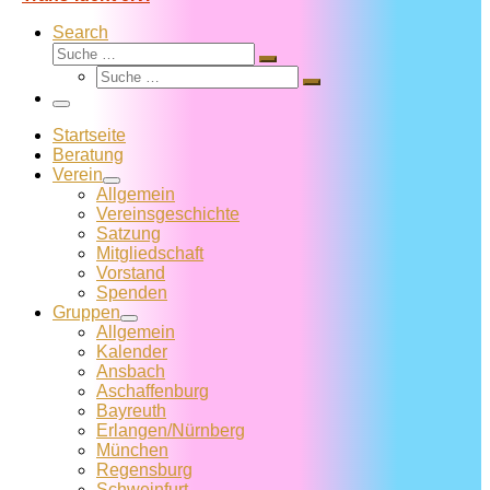
Search
Suche
Suche
Suche
…
Suche
…
Menü
Startseite
Beratung
Verein
Allgemein
Vereins­geschichte
Satzung
Mitglied­schaft
Vorstand
Spenden
Gruppen
Allgemein
Kalender
Ansbach
Aschaffenburg
Bayreuth
Erlangen/Nürnberg
München
Regensburg
Schweinfurt