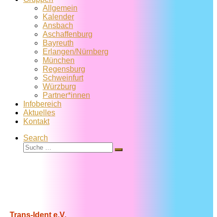
Allgemein
Kalender
Ansbach
Aschaffenburg
Bayreuth
Erlangen/Nürnberg
München
Regensburg
Schweinfurt
Würzburg
Partner*innen
Infobereich
Aktuelles
Kontakt
Search
Suche
Suche
…
Trans-Ident e.V.