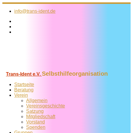
Zum
Inhalt
info@trans-ident.de
springen
Selbsthilfeorganisation
Trans-Ident e.V.
Startseite
Beratung
Verein
Allgemein
Vereins­geschichte
Satzung
Mitglied­schaft
Vorstand
Spenden
Gruppen