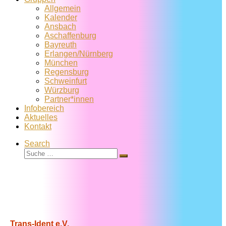
Allgemein
Kalender
Ansbach
Aschaffenburg
Bayreuth
Erlangen/Nürnberg
München
Regensburg
Schweinfurt
Würzburg
Partner*innen
Infobereich
Aktuelles
Kontakt
Search
Suche
Suche
…
Trans-Ident e.V.