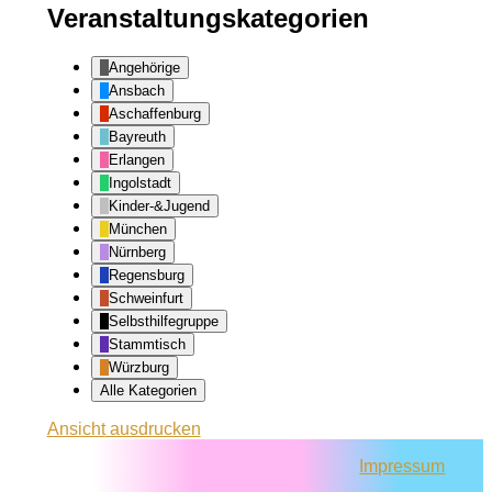
Veranstaltungskategorien
Angehörige
Ansbach
Aschaffenburg
Bayreuth
Erlangen
Ingolstadt
Kinder-&Jugend
München
Nürnberg
Regensburg
Schweinfurt
Selbsthilfegruppe
Stammtisch
Würzburg
Alle Kategorien
Ansicht
ausdrucken
Impressum