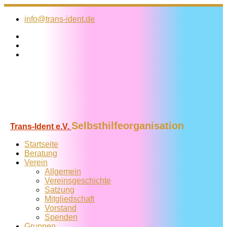
Zum
Inhalt
info@trans-ident.de
springen
Selbsthilfeorganisation
Trans-Ident e.V.
Startseite
Beratung
Verein
Allgemein
Vereins­geschichte
Satzung
Mitglied­schaft
Vorstand
Spenden
Gruppen