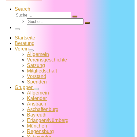
Search
Suche
Suche
Suche
…
Suche
…
Menü
Startseite
Beratung
Verein
Allgemein
Vereins­geschichte
Satzung
Mitglied­schaft
Vorstand
Spenden
Gruppen
Allgemein
Kalender
Ansbach
Aschaffenburg
Bayreuth
Erlangen/Nürnberg
München
Regensburg
Schweinfurt