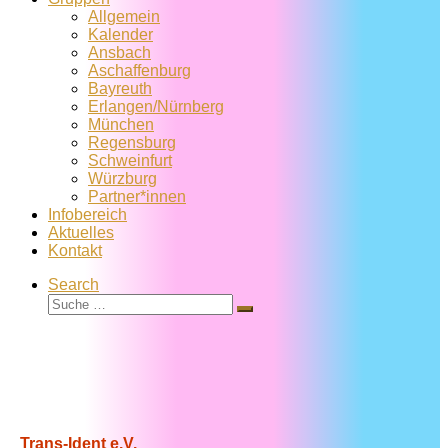
Allgemein
Kalender
Ansbach
Aschaffenburg
Bayreuth
Erlangen/Nürnberg
München
Regensburg
Schweinfurt
Würzburg
Partner*innen
Infobereich
Aktuelles
Kontakt
Search
Suche
Suche
…
Trans-Ident e.V.