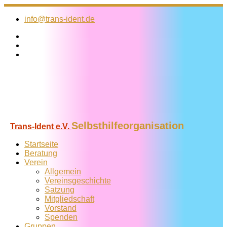
Zum
Inhalt
info@trans-ident.de
springen
Selbsthilfeorganisation
Trans-Ident e.V.
Startseite
Beratung
Verein
Allgemein
Vereins­geschichte
Satzung
Mitglied­schaft
Vorstand
Spenden
Gruppen