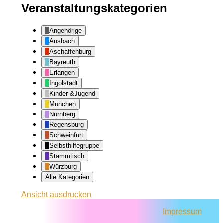
Veranstaltungskategorien
Angehörige
Ansbach
Aschaffenburg
Bayreuth
Erlangen
Ingolstadt
Kinder-&Jugend
München
Nürnberg
Regensburg
Schweinfurt
Selbsthilfegruppe
Stammtisch
Würzburg
Alle Kategorien
Ansicht
ausdrucken
Impressum