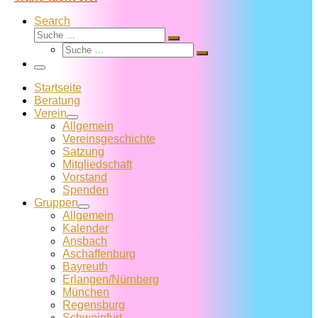
Search
Suche
Suche
Suche
…
Suche
…
Menü
Startseite
Beratung
Verein
Allgemein
Vereins­geschichte
Satzung
Mitglied­schaft
Vorstand
Spenden
Gruppen
Allgemein
Kalender
Ansbach
Aschaffenburg
Bayreuth
Erlangen/Nürnberg
München
Regensburg
Schweinfurt