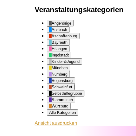
Veranstaltungskategorien
Angehörige
Ansbach
Aschaffenburg
Bayreuth
Erlangen
Ingolstadt
Kinder-&Jugend
München
Nürnberg
Regensburg
Schweinfurt
Selbsthilfegruppe
Stammtisch
Würzburg
Alle Kategorien
Ansicht
ausdrucken