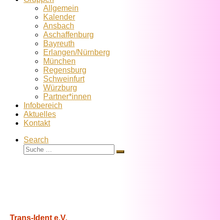
Allgemein
Kalender
Ansbach
Aschaffenburg
Bayreuth
Erlangen/Nürnberg
München
Regensburg
Schweinfurt
Würzburg
Partner*innen
Infobereich
Aktuelles
Kontakt
Search
Suche
Suche
…
Trans-Ident e.V.