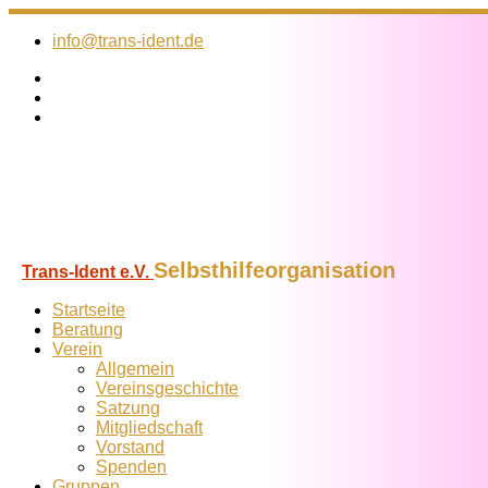
Zum
Inhalt
info@trans-ident.de
springen
Selbsthilfeorganisation
Trans-Ident e.V.
Startseite
Beratung
Verein
Allgemein
Vereins­geschichte
Satzung
Mitglied­schaft
Vorstand
Spenden
Gruppen