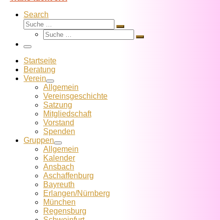
Search
Suche
Suche
Suche
…
Suche
…
Menü
Startseite
Beratung
Verein
Allgemein
Vereins­geschichte
Satzung
Mitglied­schaft
Vorstand
Spenden
Gruppen
Allgemein
Kalender
Ansbach
Aschaffenburg
Bayreuth
Erlangen/Nürnberg
München
Regensburg
Schweinfurt