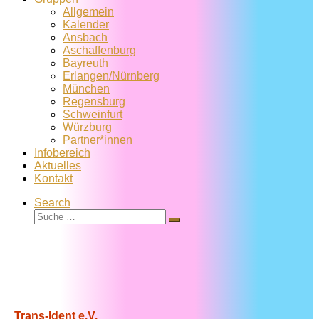
Allgemein
Kalender
Ansbach
Aschaffenburg
Bayreuth
Erlangen/Nürnberg
München
Regensburg
Schweinfurt
Würzburg
Partner*innen
Infobereich
Aktuelles
Kontakt
Search
Suche
Suche
…
Trans-Ident e.V.