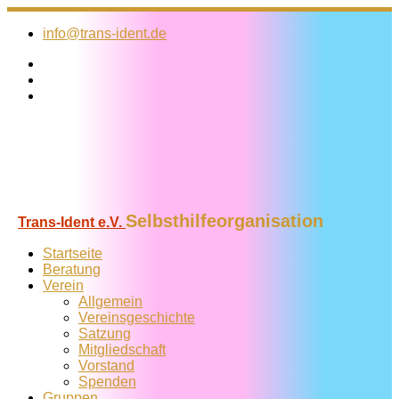
Zum
Inhalt
info@trans-ident.de
springen
Selbsthilfeorganisation
Trans-Ident e.V.
Startseite
Beratung
Verein
Allgemein
Vereins­geschichte
Satzung
Mitglied­schaft
Vorstand
Spenden
Gruppen