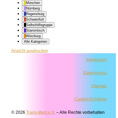
München
Nürnberg
Regensburg
Schweinfurt
Selbsthilfegruppe
Stammtisch
Würzburg
Alle Kategorien
Ansicht
ausdrucken
Impressum
Datenschutz
Sitemap
Cookie-Richtlinie
© 2026
Trans-Ident e.V.
–
Alle Rechte vorbehalten