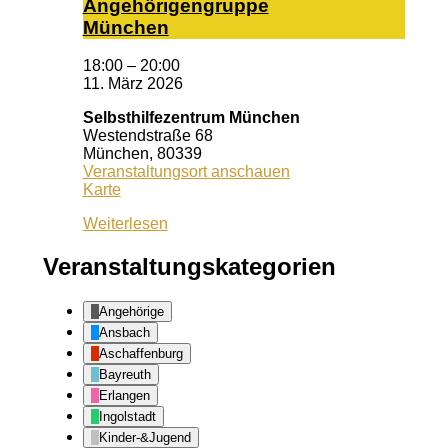
An­ge­hö­ri­gen­grup­pe
Mün­chen
18:00
–
20:00
11. März 2026
Selbsthilfezentrum München
Westendstraße 68
München
,
80339
Veranstaltungsort anschauen
Selbsthilfezentrum
Karte
München
Weiterlesen
Veranstaltungskategorien
Angehörige
Ansbach
Aschaffenburg
Bayreuth
Erlangen
Ingolstadt
Kinder-&Jugend