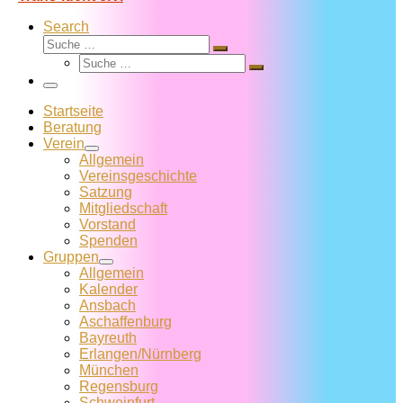
Search
Suche
Suche
Suche
…
Suche
…
Menü
Startseite
Beratung
Verein
Allgemein
Vereins­geschichte
Satzung
Mitglied­schaft
Vorstand
Spenden
Gruppen
Allgemein
Kalender
Ansbach
Aschaffenburg
Bayreuth
Erlangen/Nürnberg
München
Regensburg
Schweinfurt