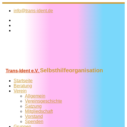
Zum
Inhalt
info@trans-ident.de
springen
Selbsthilfeorganisation
Trans-Ident e.V.
Startseite
Beratung
Verein
Allgemein
Vereins­geschichte
Satzung
Mitglied­schaft
Vorstand
Spenden
Gruppen