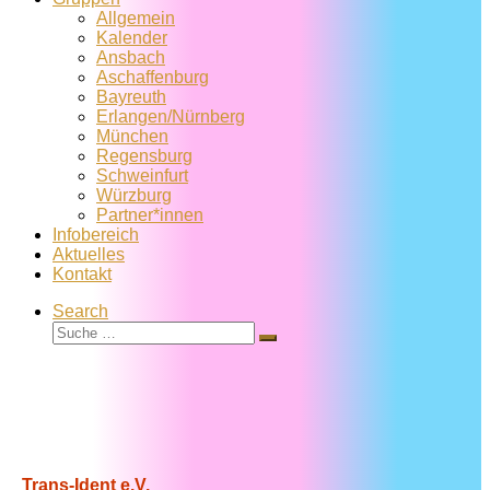
Allgemein
Kalender
Ansbach
Aschaffenburg
Bayreuth
Erlangen/Nürnberg
München
Regensburg
Schweinfurt
Würzburg
Partner*innen
Infobereich
Aktuelles
Kontakt
Search
Suche
Suche
…
Trans-Ident e.V.