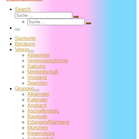
Search
Suche
Suche
Suche
…
Suche
…
Menü
Startseite
Beratung
Verein
Allgemein
Vereins­geschichte
Satzung
Mitglied­schaft
Vorstand
Spenden
Gruppen
Allgemein
Kalender
Ansbach
Aschaffenburg
Bayreuth
Erlangen/Nürnberg
München
Regensburg
Schweinfurt