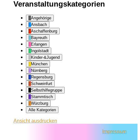
Veranstaltungskategorien
Angehörige
Ansbach
Aschaffenburg
Bayreuth
Erlangen
Ingolstadt
Kinder-&Jugend
München
Nürnberg
Regensburg
Schweinfurt
Selbsthilfegruppe
Stammtisch
Würzburg
Alle Kategorien
Ansicht
ausdrucken
Impressum