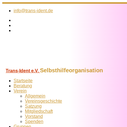
Zum
Inhalt
info@trans-ident.de
springen
Selbsthilfeorganisation
Trans-Ident e.V.
Startseite
Beratung
Verein
Allgemein
Vereins­geschichte
Satzung
Mitglied­schaft
Vorstand
Spenden
Gruppen