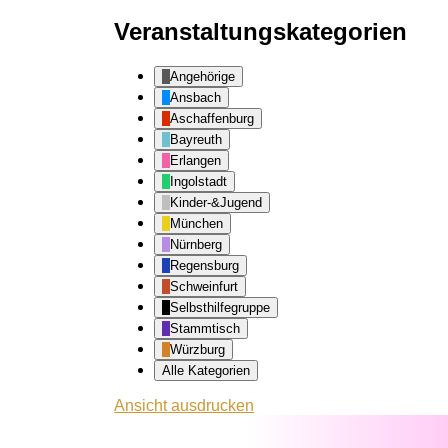
Veranstaltungskategorien
Angehörige
Ansbach
Aschaffenburg
Bayreuth
Erlangen
Ingolstadt
Kinder-&Jugend
München
Nürnberg
Regensburg
Schweinfurt
Selbsthilfegruppe
Stammtisch
Würzburg
Alle Kategorien
Ansicht
ausdrucken