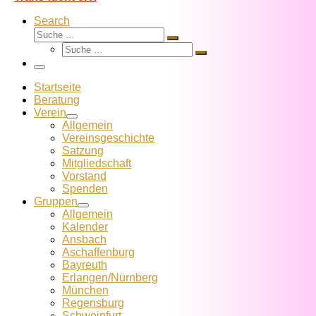
Search
Suche
Suche
Suche
…
Suche
…
Menü
Startseite
Beratung
Verein
Allgemein
Vereins­geschichte
Satzung
Mitglied­schaft
Vorstand
Spenden
Gruppen
Allgemein
Kalender
Ansbach
Aschaffenburg
Bayreuth
Erlangen/Nürnberg
München
Regensburg
Schweinfurt