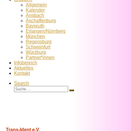
Allgemein
Kalender
Ansbach
Aschaffenburg
Bayreuth
Erlangen/Nürnberg
München
Regensburg
Schweinfurt
Würzburg
Partner*innen
Infobereich
Aktuelles
Kontakt
Search
Suche
Suche
…
Trans-Ident e.V.