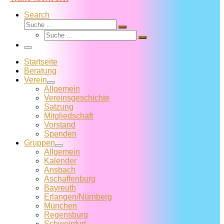
Search
Suche
Suche
Suche
…
Suche
…
Menü
Startseite
Beratung
Verein
Allgemein
Vereins­geschichte
Satzung
Mitglied­schaft
Vorstand
Spenden
Gruppen
Allgemein
Kalender
Ansbach
Aschaffenburg
Bayreuth
Erlangen/Nürnberg
München
Regensburg
Schweinfurt