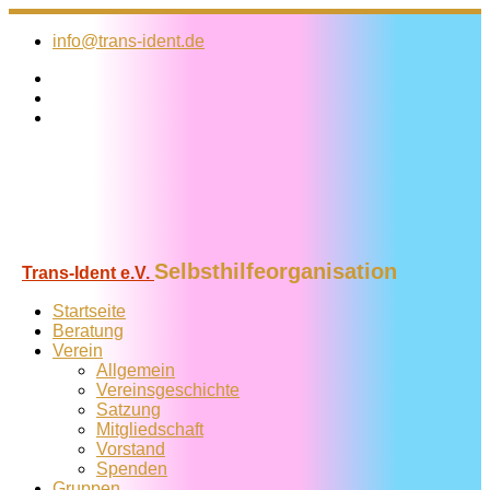
Zum
Inhalt
info@trans-ident.de
springen
Selbsthilfeorganisation
Trans-Ident e.V.
Startseite
Beratung
Verein
Allgemein
Vereins­geschichte
Satzung
Mitglied­schaft
Vorstand
Spenden
Gruppen