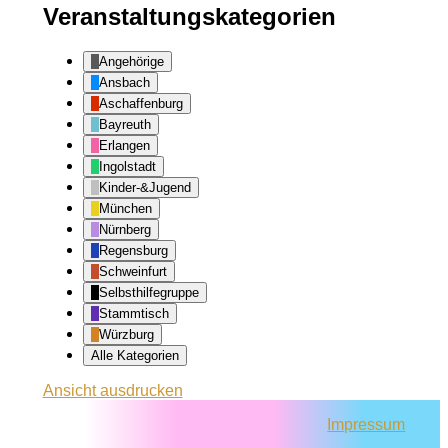
Veranstaltungskategorien
Angehörige
Ansbach
Aschaffenburg
Bayreuth
Erlangen
Ingolstadt
Kinder-&Jugend
München
Nürnberg
Regensburg
Schweinfurt
Selbsthilfegruppe
Stammtisch
Würzburg
Alle Kategorien
Ansicht
ausdrucken
Impressum