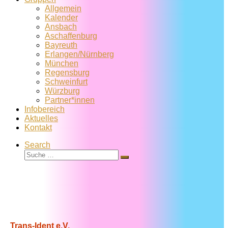
Allgemein
Kalender
Ansbach
Aschaffenburg
Bayreuth
Erlangen/Nürnberg
München
Regensburg
Schweinfurt
Würzburg
Partner*innen
Infobereich
Aktuelles
Kontakt
Search
Suche
Suche
…
Trans-Ident e.V.