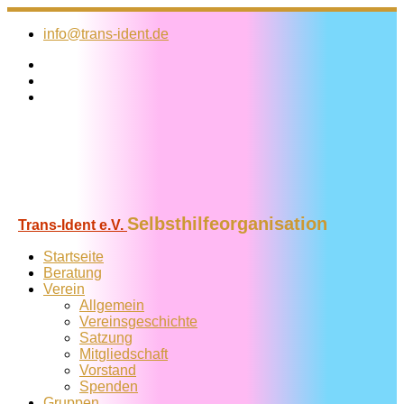
Zum
Inhalt
info@trans-ident.de
springen
Selbsthilfeorganisation
Trans-Ident e.V.
Startseite
Beratung
Verein
Allgemein
Vereins­geschichte
Satzung
Mitglied­schaft
Vorstand
Spenden
Gruppen