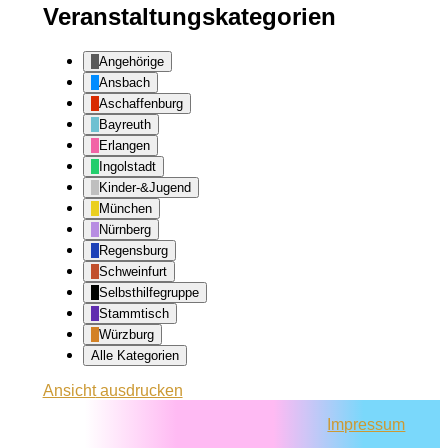
Veranstaltungskategorien
Angehörige
Ansbach
Aschaffenburg
Bayreuth
Erlangen
Ingolstadt
Kinder-&Jugend
München
Nürnberg
Regensburg
Schweinfurt
Selbsthilfegruppe
Stammtisch
Würzburg
Alle Kategorien
Ansicht
ausdrucken
Impressum