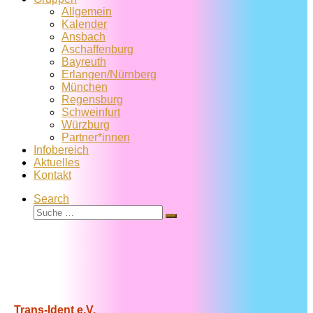
Allgemein
Kalender
Ansbach
Aschaffenburg
Bayreuth
Erlangen/Nürnberg
München
Regensburg
Schweinfurt
Würzburg
Partner*innen
Infobereich
Aktuelles
Kontakt
Search
Suche
Suche
…
Trans-Ident e.V.