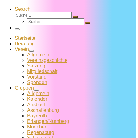
Search
Suche
Suche
Suche
…
Suche
…
Menü
Startseite
Beratung
Verein
Allgemein
Vereins­geschichte
Satzung
Mitglied­schaft
Vorstand
Spenden
Gruppen
Allgemein
Kalender
Ansbach
Aschaffenburg
Bayreuth
Erlangen/Nürnberg
München
Regensburg
Schweinfurt