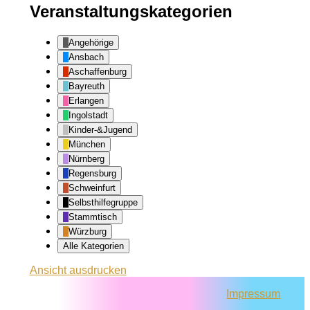
Veranstaltungskategorien
Angehörige
Ansbach
Aschaffenburg
Bayreuth
Erlangen
Ingolstadt
Kinder-&Jugend
München
Nürnberg
Regensburg
Schweinfurt
Selbsthilfegruppe
Stammtisch
Würzburg
Alle Kategorien
Ansicht
ausdrucken
Impressum