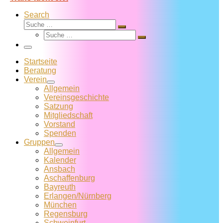
Search
Suche
Suche
Suche
…
Suche
…
Menü
Startseite
Beratung
Verein
Allgemein
Vereins­geschichte
Satzung
Mitglied­schaft
Vorstand
Spenden
Gruppen
Allgemein
Kalender
Ansbach
Aschaffenburg
Bayreuth
Erlangen/Nürnberg
München
Regensburg
Schweinfurt