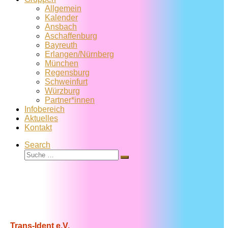
Allgemein
Kalender
Ansbach
Aschaffenburg
Bayreuth
Erlangen/Nürnberg
München
Regensburg
Schweinfurt
Würzburg
Partner*innen
Infobereich
Aktuelles
Kontakt
Search
Suche
Suche
…
Trans-Ident e.V.