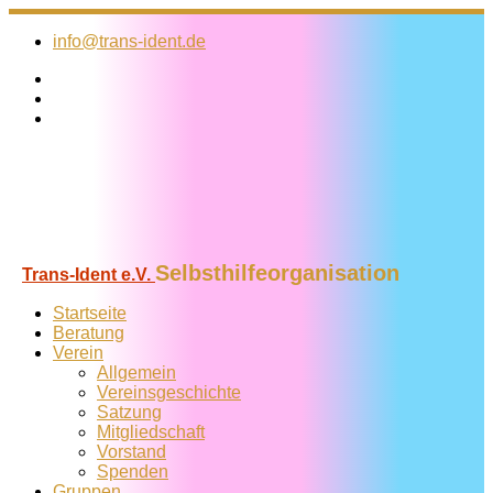
Zum
Inhalt
info@trans-ident.de
springen
Selbsthilfeorganisation
Trans-Ident e.V.
Startseite
Beratung
Verein
Allgemein
Vereins­geschichte
Satzung
Mitglied­schaft
Vorstand
Spenden
Gruppen