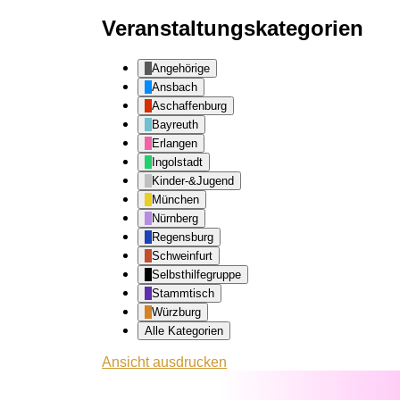
Veranstaltungskategorien
Angehörige
Ansbach
Aschaffenburg
Bayreuth
Erlangen
Ingolstadt
Kinder-&Jugend
München
Nürnberg
Regensburg
Schweinfurt
Selbsthilfegruppe
Stammtisch
Würzburg
Alle Kategorien
Ansicht
ausdrucken