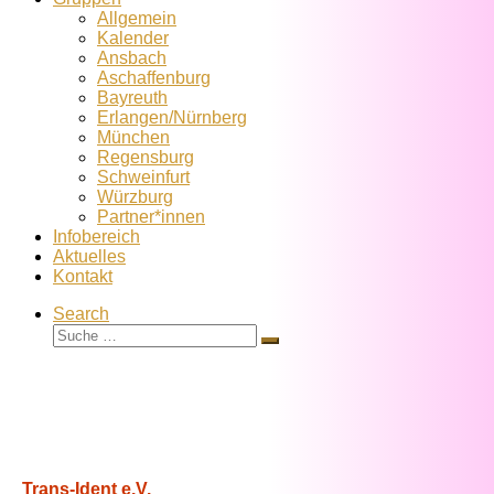
Allgemein
Kalender
Ansbach
Aschaffenburg
Bayreuth
Erlangen/Nürnberg
München
Regensburg
Schweinfurt
Würzburg
Partner*innen
Infobereich
Aktuelles
Kontakt
Search
Suche
Suche
…
Trans-Ident e.V.