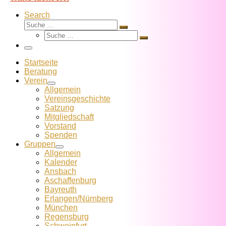
Search
Suche
Suche
Suche
…
Suche
…
Menü
Startseite
Beratung
Verein
Allgemein
Vereins­geschichte
Satzung
Mitglied­schaft
Vorstand
Spenden
Gruppen
Allgemein
Kalender
Ansbach
Aschaffenburg
Bayreuth
Erlangen/Nürnberg
München
Regensburg
Schweinfurt