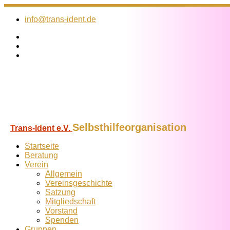
Zum
Inhalt
info@trans-ident.de
springen
Selbsthilfeorganisation
Trans-Ident e.V.
Startseite
Beratung
Verein
Allgemein
Vereins­geschichte
Satzung
Mitglied­schaft
Vorstand
Spenden
Gruppen