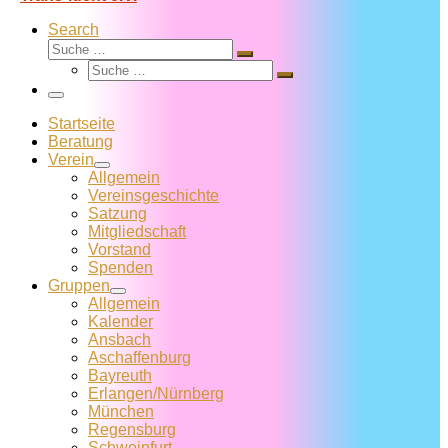
Search
Suche
Suche
Suche
…
Suche
…
Menü
Startseite
Beratung
Verein
Allgemein
Vereins­geschichte
Satzung
Mitglied­schaft
Vorstand
Spenden
Gruppen
Allgemein
Kalender
Ansbach
Aschaffenburg
Bayreuth
Erlangen/Nürnberg
München
Regensburg
Schweinfurt