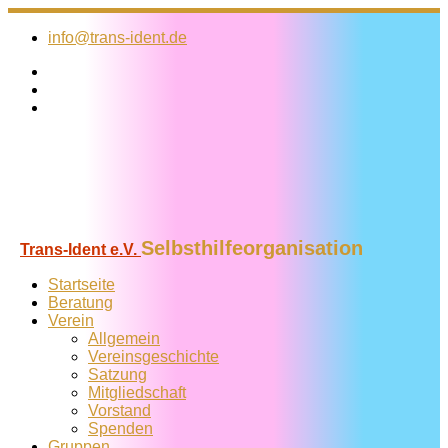
Zum
Inhalt
info@trans-ident.de
springen
Selbsthilfeorganisation
Trans-Ident e.V.
Startseite
Beratung
Verein
Allgemein
Vereins­geschichte
Satzung
Mitglied­schaft
Vorstand
Spenden
Gruppen