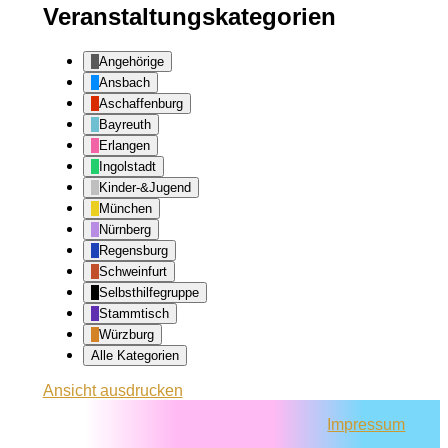
Veranstaltungskategorien
Angehörige
Ansbach
Aschaffenburg
Bayreuth
Erlangen
Ingolstadt
Kinder-&Jugend
München
Nürnberg
Regensburg
Schweinfurt
Selbsthilfegruppe
Stammtisch
Würzburg
Alle Kategorien
Ansicht
ausdrucken
Impressum