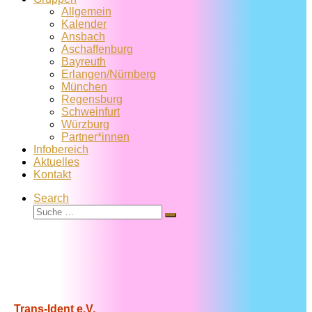
Allgemein
Kalender
Ansbach
Aschaffenburg
Bayreuth
Erlangen/Nürnberg
München
Regensburg
Schweinfurt
Würzburg
Partner*innen
Infobereich
Aktuelles
Kontakt
Search
Suche
Suche
…
Trans-Ident e.V.