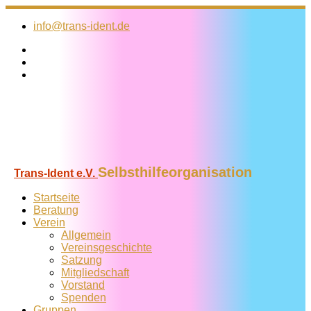
Zum
Inhalt
info@trans-ident.de
springen
Selbsthilfeorganisation
Trans-Ident e.V.
Startseite
Beratung
Verein
Allgemein
Vereins­geschichte
Satzung
Mitglied­schaft
Vorstand
Spenden
Gruppen