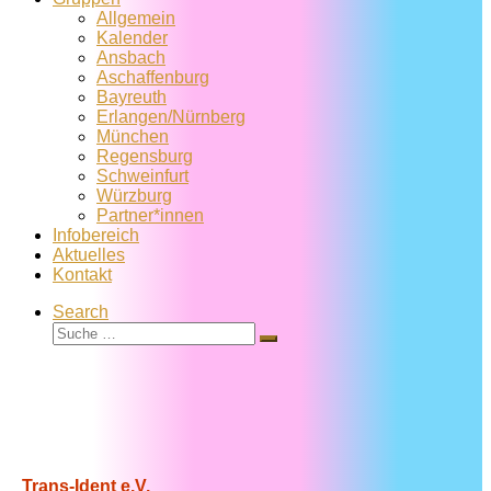
Allgemein
Kalender
Ansbach
Aschaffenburg
Bayreuth
Erlangen/Nürnberg
München
Regensburg
Schweinfurt
Würzburg
Partner*innen
Infobereich
Aktuelles
Kontakt
Search
Suche
Suche
…
Trans-Ident e.V.