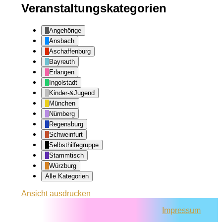
Veranstaltungskategorien
Angehörige
Ansbach
Aschaffenburg
Bayreuth
Erlangen
Ingolstadt
Kinder-&Jugend
München
Nürnberg
Regensburg
Schweinfurt
Selbsthilfegruppe
Stammtisch
Würzburg
Alle Kategorien
Ansicht
ausdrucken
Impressum