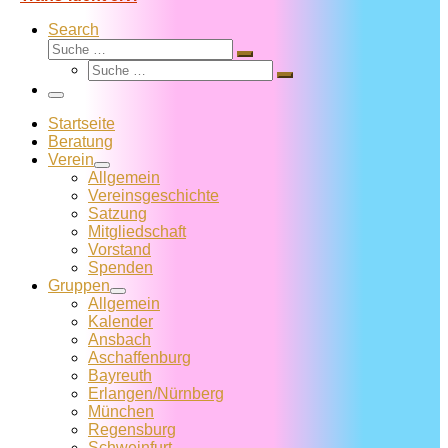
Search
Suche
Suche
Suche
…
Suche
…
Menü
Startseite
Beratung
Verein
Allgemein
Vereins­geschichte
Satzung
Mitglied­schaft
Vorstand
Spenden
Gruppen
Allgemein
Kalender
Ansbach
Aschaffenburg
Bayreuth
Erlangen/Nürnberg
München
Regensburg
Schweinfurt