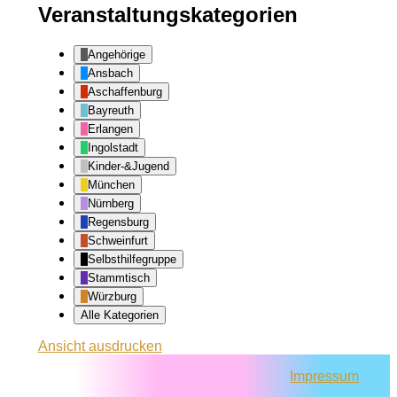
Veranstaltungskategorien
Angehörige
Ansbach
Aschaffenburg
Bayreuth
Erlangen
Ingolstadt
Kinder-&Jugend
München
Nürnberg
Regensburg
Schweinfurt
Selbsthilfegruppe
Stammtisch
Würzburg
Alle Kategorien
Ansicht
ausdrucken
Impressum