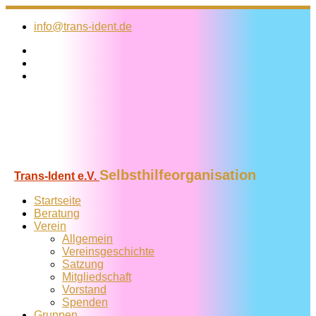
Zum
Inhalt
info@trans-ident.de
springen
Selbsthilfeorganisation
Trans-Ident e.V.
Startseite
Beratung
Verein
Allgemein
Vereins­geschichte
Satzung
Mitglied­schaft
Vorstand
Spenden
Gruppen