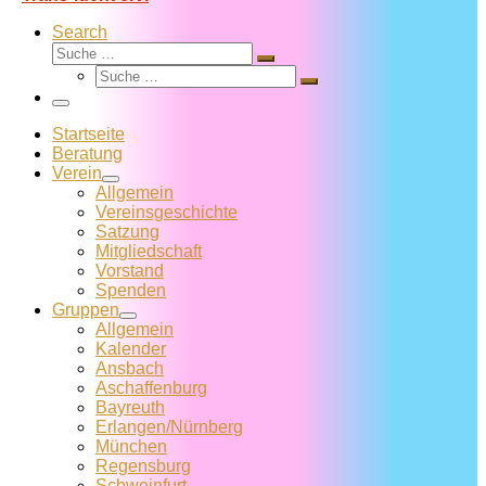
Search
Suche
Suche
Suche
…
Suche
…
Menü
Startseite
Beratung
Verein
Allgemein
Vereins­geschichte
Satzung
Mitglied­schaft
Vorstand
Spenden
Gruppen
Allgemein
Kalender
Ansbach
Aschaffenburg
Bayreuth
Erlangen/Nürnberg
München
Regensburg
Schweinfurt