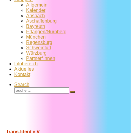
Allgemein
Kalender
Ansbach
Aschaffenburg
Bayreuth
Erlangen/Nürnberg
München
Regensburg
Schweinfurt
Würzburg
Partner*innen
Infobereich
Aktuelles
Kontakt
Search
Suche
Suche
…
Trans-Ident e.V.