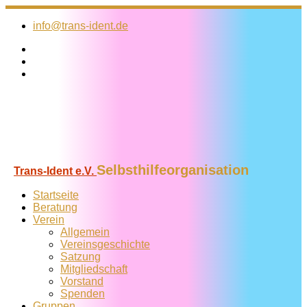
Zum
Inhalt
info@trans-ident.de
springen
Selbsthilfeorganisation
Trans-Ident e.V.
Startseite
Beratung
Verein
Allgemein
Vereins­geschichte
Satzung
Mitglied­schaft
Vorstand
Spenden
Gruppen