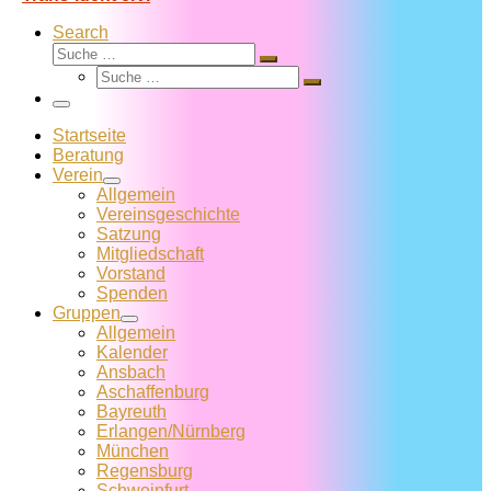
Search
Suche
Suche
Suche
…
Suche
…
Menü
Startseite
Beratung
Verein
Allgemein
Vereins­geschichte
Satzung
Mitglied­schaft
Vorstand
Spenden
Gruppen
Allgemein
Kalender
Ansbach
Aschaffenburg
Bayreuth
Erlangen/Nürnberg
München
Regensburg
Schweinfurt