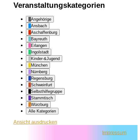
Veranstaltungskategorien
Angehörige
Ansbach
Aschaffenburg
Bayreuth
Erlangen
Ingolstadt
Kinder-&Jugend
München
Nürnberg
Regensburg
Schweinfurt
Selbsthilfegruppe
Stammtisch
Würzburg
Alle Kategorien
Ansicht
ausdrucken
Impressum