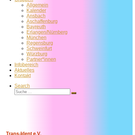
Allgemein
Kalender
Ansbach
Aschaffenburg
Bayreuth
Erlangen/Nürnberg
München
Regensburg
Schweinfurt
Würzburg
Partner*innen
Infobereich
Aktuelles
Kontakt
Search
Suche
Suche
…
Trans-Ident e.V.