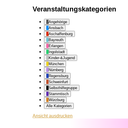
Veranstaltungskategorien
Angehörige
Ansbach
Aschaffenburg
Bayreuth
Erlangen
Ingolstadt
Kinder-&Jugend
München
Nürnberg
Regensburg
Schweinfurt
Selbsthilfegruppe
Stammtisch
Würzburg
Alle Kategorien
Ansicht
ausdrucken