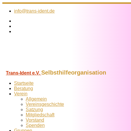
Zum
Inhalt
info@trans-ident.de
springen
Selbsthilfeorganisation
Trans-Ident e.V.
Startseite
Beratung
Verein
Allgemein
Vereins­geschichte
Satzung
Mitglied­schaft
Vorstand
Spenden
Gruppen