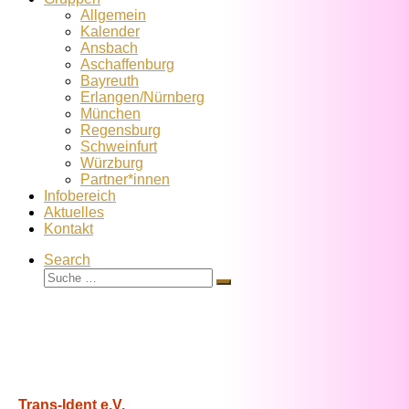
Allgemein
Kalender
Ansbach
Aschaffenburg
Bayreuth
Erlangen/Nürnberg
München
Regensburg
Schweinfurt
Würzburg
Partner*innen
Infobereich
Aktuelles
Kontakt
Search
Suche
Suche
…
Trans-Ident e.V.