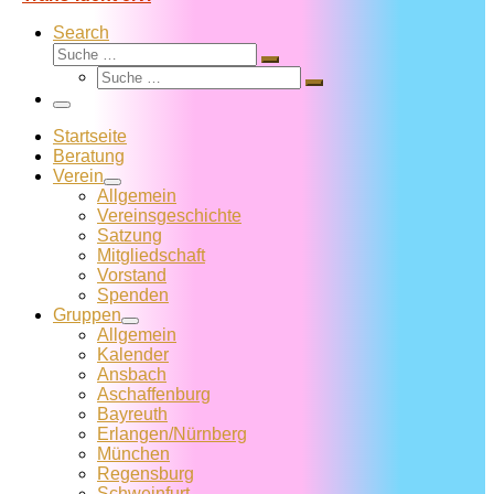
Search
Suche
Suche
Suche
…
Suche
…
Menü
Startseite
Beratung
Verein
Allgemein
Vereins­geschichte
Satzung
Mitglied­schaft
Vorstand
Spenden
Gruppen
Allgemein
Kalender
Ansbach
Aschaffenburg
Bayreuth
Erlangen/Nürnberg
München
Regensburg
Schweinfurt