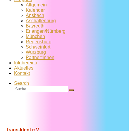
Allgemein
Kalender
Ansbach
Aschaffenburg
Bayreuth
Erlangen/Nürnberg
München
Regensburg
Schweinfurt
Würzburg
Partner*innen
Infobereich
Aktuelles
Kontakt
Search
Suche
Suche
…
Trans-Ident e.V.