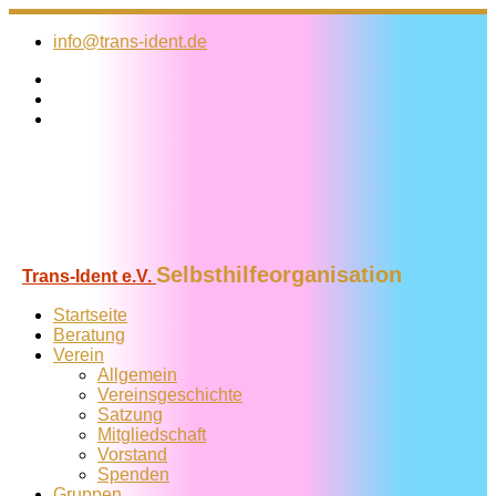
Zum
Inhalt
info@trans-ident.de
springen
Selbsthilfeorganisation
Trans-Ident e.V.
Startseite
Beratung
Verein
Allgemein
Vereins­geschichte
Satzung
Mitglied­schaft
Vorstand
Spenden
Gruppen