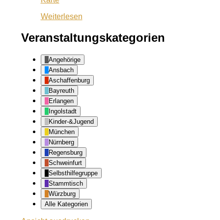
Ansbach
Weiterlesen
Veranstaltungskategorien
Angehörige
Ansbach
Aschaffenburg
Bayreuth
Erlangen
Ingolstadt
Kinder-&Jugend
München
Nürnberg
Regensburg
Schweinfurt
Selbsthilfegruppe
Stammtisch
Würzburg
Alle Kategorien