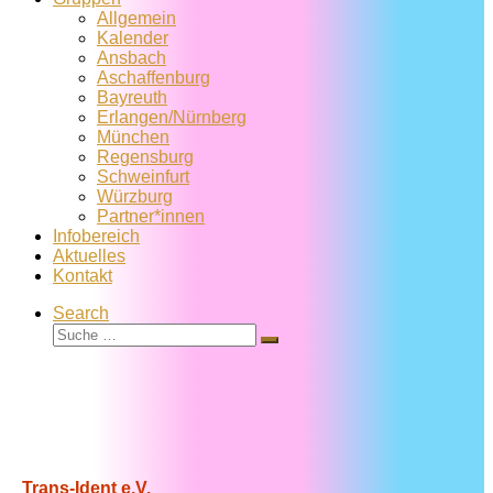
Allgemein
Kalender
Ansbach
Aschaffenburg
Bayreuth
Erlangen/Nürnberg
München
Regensburg
Schweinfurt
Würzburg
Partner*innen
Infobereich
Aktuelles
Kontakt
Search
Suche
Suche
…
Trans-Ident e.V.