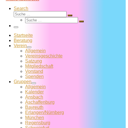
Search
Suche
Suche
Suche
…
Suche
…
Menü
Startseite
Beratung
Verein
Allgemein
Vereins­geschichte
Satzung
Mitglied­schaft
Vorstand
Spenden
Gruppen
Allgemein
Kalender
Ansbach
Aschaffenburg
Bayreuth
Erlangen/Nürnberg
München
Regensburg
Schweinfurt