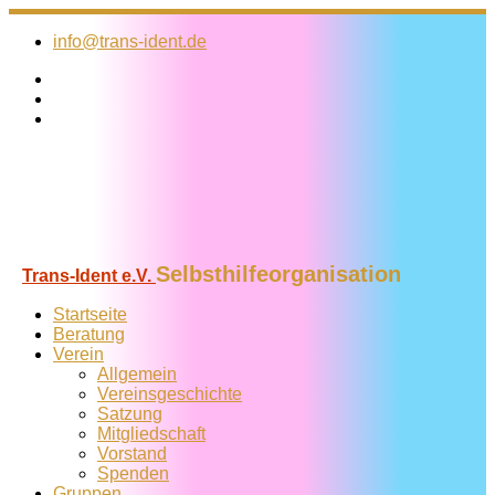
Zum
Inhalt
info@trans-ident.de
springen
Selbsthilfeorganisation
Trans-Ident e.V.
Startseite
Beratung
Verein
Allgemein
Vereins­geschichte
Satzung
Mitglied­schaft
Vorstand
Spenden
Gruppen