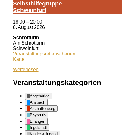
Selbst­hil­fe­grup­pe
Schwein­furt
18:00
–
20:00
8. August 2026
Schrotturm
Am Schrotturm
Schweinfurt
,
Veranstaltungsort anschauen
Schrotturm
Karte
Weiterlesen
Veranstaltungskategorien
Angehörige
Ansbach
Aschaffenburg
Bayreuth
Erlangen
Ingolstadt
Kinder-&Jugend