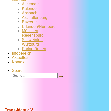
Allgemein
Kalender
Ansbach
Aschaffenburg
Bayreuth
Erlangen/Nürnberg
München
Regensburg
Schweinfurt
Würzburg
Partner*innen
Infobereich
Aktuelles
Kontakt
Search
Suche
Suche
…
Trans-Ident e.V.