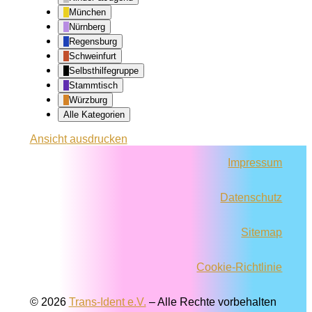
München
Nürnberg
Regensburg
Schweinfurt
Selbsthilfegruppe
Stammtisch
Würzburg
Alle Kategorien
Ansicht
ausdrucken
Impressum
Datenschutz
Sitemap
Cookie-Richtlinie
© 2026
Trans-Ident e.V.
–
Alle Rechte vorbehalten