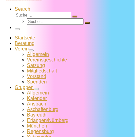
Search
Suche
Suche
Suche
…
Suche
…
Menü
Startseite
Beratung
Verein
Allgemein
Vereins­geschichte
Satzung
Mitglied­schaft
Vorstand
Spenden
Gruppen
Allgemein
Kalender
Ansbach
Aschaffenburg
Bayreuth
Erlangen/Nürnberg
München
Regensburg
Schweinfurt