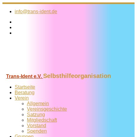
Zum
Inhalt
info@trans-ident.de
springen
Selbsthilfeorganisation
Trans-Ident e.V.
Startseite
Beratung
Verein
Allgemein
Vereins­geschichte
Satzung
Mitglied­schaft
Vorstand
Spenden
Gruppen