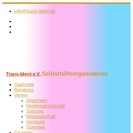
Zum
Inhalt
info@trans-ident.de
springen
Selbsthilfeorganisation
Trans-Ident e.V.
Startseite
Beratung
Verein
Allgemein
Vereins­geschichte
Satzung
Mitglied­schaft
Vorstand
Spenden
Gruppen