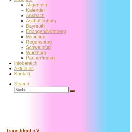
Allgemein
Kalender
Ansbach
Aschaffenburg
Bayreuth
Erlangen/Nürnberg
München
Regensburg
Schweinfurt
Würzburg
Partner*innen
Infobereich
Aktuelles
Kontakt
Search
Suche
Suche
…
Trans-Ident e.V.