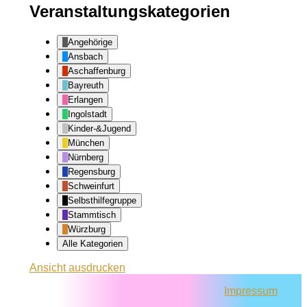
Veranstaltungskategorien
Angehörige
Ansbach
Aschaffenburg
Bayreuth
Erlangen
Ingolstadt
Kinder-&Jugend
München
Nürnberg
Regensburg
Schweinfurt
Selbsthilfegruppe
Stammtisch
Würzburg
Alle Kategorien
Ansicht
ausdrucken
Impressum