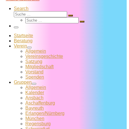
Search
Suche
Suche
Suche
…
Suche
…
Menü
Startseite
Beratung
Verein
Allgemein
Vereins­geschichte
Satzung
Mitglied­schaft
Vorstand
Spenden
Gruppen
Allgemein
Kalender
Ansbach
Aschaffenburg
Bayreuth
Erlangen/Nürnberg
München
Regensburg
Schweinfurt