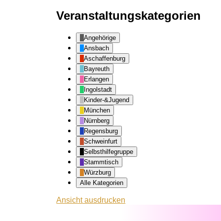
Veranstaltungskategorien
Angehörige
Ansbach
Aschaffenburg
Bayreuth
Erlangen
Ingolstadt
Kinder-&Jugend
München
Nürnberg
Regensburg
Schweinfurt
Selbsthilfegruppe
Stammtisch
Würzburg
Alle Kategorien
Ansicht
ausdrucken