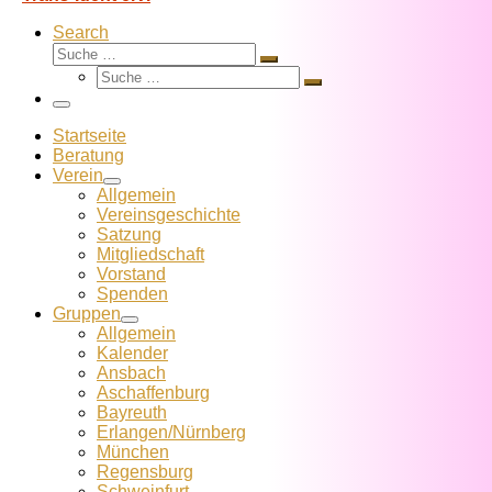
Search
Suche
Suche
Suche
…
Suche
…
Menü
Startseite
Beratung
Verein
Allgemein
Vereins­geschichte
Satzung
Mitglied­schaft
Vorstand
Spenden
Gruppen
Allgemein
Kalender
Ansbach
Aschaffenburg
Bayreuth
Erlangen/Nürnberg
München
Regensburg
Schweinfurt