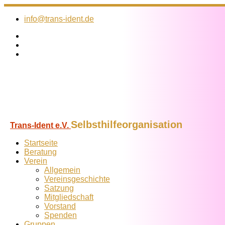
Zum
Inhalt
info@trans-ident.de
springen
Selbsthilfeorganisation
Trans-Ident e.V.
Startseite
Beratung
Verein
Allgemein
Vereins­geschichte
Satzung
Mitglied­schaft
Vorstand
Spenden
Gruppen