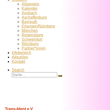
Allgemein
Kalender
Ansbach
Aschaffenburg
Bayreuth
Erlangen/Nürnberg
München
Regensburg
Schweinfurt
Würzburg
Partner*innen
Infobereich
Aktuelles
Kontakt
Search
Suche
Suche
…
Trans-Ident e.V.