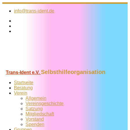
Zum
Inhalt
info@trans-ident.de
springen
Selbsthilfeorganisation
Trans-Ident e.V.
Startseite
Beratung
Verein
Allgemein
Vereins­geschichte
Satzung
Mitglied­schaft
Vorstand
Spenden
Gruppen