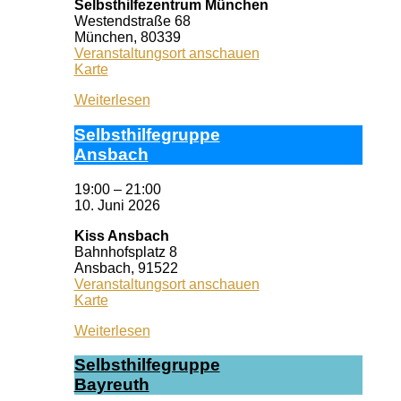
Selbsthilfezentrum München
Westendstraße 68
München
,
80339
Veranstaltungsort anschauen
Selbsthilfezentrum
Karte
München
Weiterlesen
Selbst­hil­fe­grup­pe
Ans­bach
19:00
–
21:00
10. Juni 2026
Kiss Ansbach
Bahnhofsplatz 8
Ansbach
,
91522
Veranstaltungsort anschauen
Kiss
Karte
Ansbach
Weiterlesen
Selbst­hil­fe­grup­pe
Bay­reuth