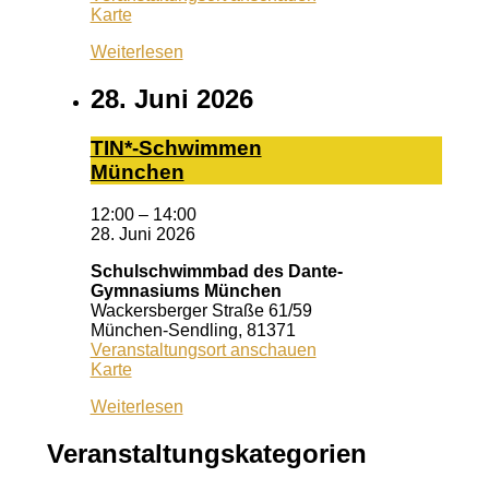
Café
Karte
Lila
Weiterlesen
28. Juni 2026
TIN*-Schwimmen
München
12:00
–
14:00
28. Juni 2026
Schulschwimmbad des Dante-
Gymnasiums München
Wackersberger Straße 61/59
München-Sendling
,
81371
Veranstaltungsort anschauen
Schulschwimmbad
Karte
des
Weiterlesen
Dante-
Gymnasiums
München
Veranstaltungskategorien