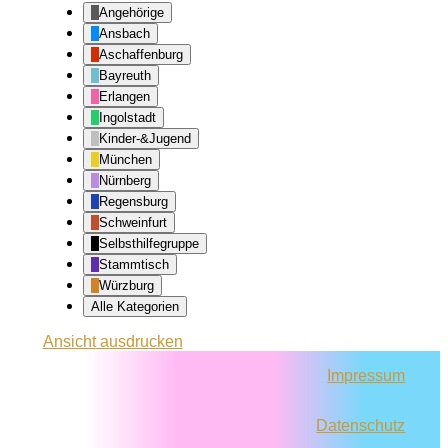
Angehörige
Ansbach
Aschaffenburg
Bayreuth
Erlangen
Ingolstadt
Kinder-&Jugend
München
Nürnberg
Regensburg
Schweinfurt
Selbsthilfegruppe
Stammtisch
Würzburg
Alle Kategorien
Ansicht
ausdrucken
Impressum
Datenschutz