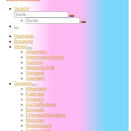
Search
Suche
Suche
Suche
…
Suche
…
Menü
Startseite
Beratung
Verein
Allgemein
Vereins­geschichte
Satzung
Mitglied­schaft
Vorstand
Spenden
Gruppen
Allgemein
Kalender
Ansbach
Aschaffenburg
Bayreuth
Erlangen/Nürnberg
München
Regensburg
Schweinfurt