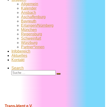
Allgemein
Kalender
Ansbach
Aschaffenburg
Bayreuth
Erlangen/Nürnberg
München
Regensburg
Schweinfurt
Würzburg
Partner*innen
Infobereich
Aktuelles
Kontakt
Search
Suche
Suche
…
Trans-Ident e.V.