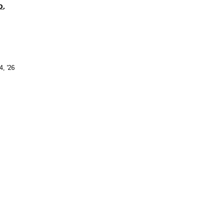
Sonntag
o.
14.
4, '26
Juni
2026