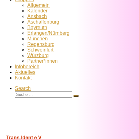
Allgemein
Kalender
Ansbach
Aschaffenburg
Bayreuth
Erlangen/Nürnberg
München
Regensburg
Schweinfurt
Würzburg
Partner*innen
Infobereich
Aktuelles
Kontakt
Search
Suche
Suche
…
Trans-Ident e.V.