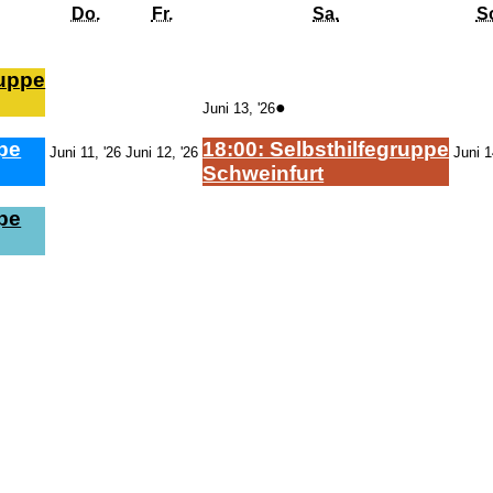
Donnerstag
Freitag
Samstag
Do.
Fr.
Sa.
S
)
rup­pe
13.
(1
●
Juni 13, '26
Juni
Veranstaltung)
2026
­pe
18:00: Selbst­hil­fe­grup­pe
11.
12.
Juni 11, '26
Juni 12, '26
Juni 1
Juni
Juni
Schwein­furt
2026
2026
­pe