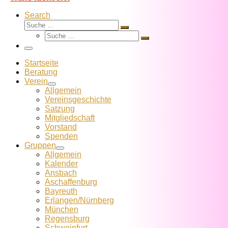
Search
Suche
Suche
Suche
…
Suche
…
Menü
Startseite
Beratung
Verein
Allgemein
Vereins­geschichte
Satzung
Mitglied­schaft
Vorstand
Spenden
Gruppen
Allgemein
Kalender
Ansbach
Aschaffenburg
Bayreuth
Erlangen/Nürnberg
München
Regensburg
Schweinfurt