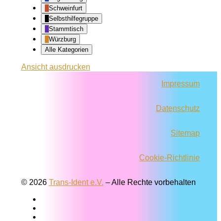
Schweinfurt
Selbsthilfegruppe
Stammtisch
Würzburg
Alle Kategorien
Ansicht
ausdrucken
Impressum
Datenschutz
Sitemap
Cookie-Richtlinie
© 2026
Trans-Ident e.V.
–
Alle Rechte vorbehalten