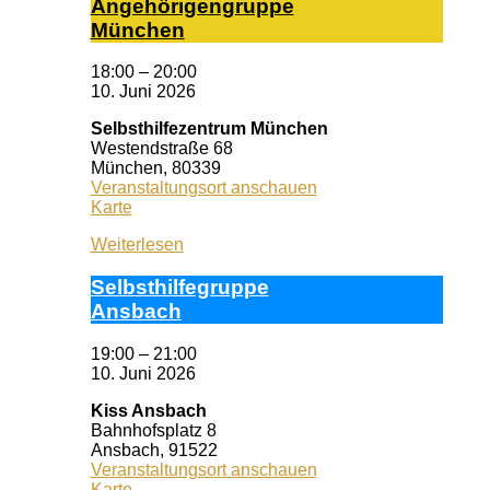
An­ge­hö­ri­gen­grup­pe
Mün­chen
18:00
–
20:00
10. Juni 2026
Selbsthilfezentrum München
Westendstraße 68
München
,
80339
Veranstaltungsort anschauen
Selbsthilfezentrum
Karte
München
Weiterlesen
Selbst­hil­fe­grup­pe
Ans­bach
19:00
–
21:00
10. Juni 2026
Kiss Ansbach
Bahnhofsplatz 8
Ansbach
,
91522
Veranstaltungsort anschauen
Kiss
Karte