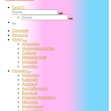
Search
Suche
Suche
Suche
…
Suche
…
Menü
Startseite
Beratung
Verein
Allgemein
Vereins­geschichte
Satzung
Mitglied­schaft
Vorstand
Spenden
Gruppen
Allgemein
Kalender
Ansbach
Aschaffenburg
Bayreuth
Erlangen/Nürnberg
München
Regensburg
Schweinfurt