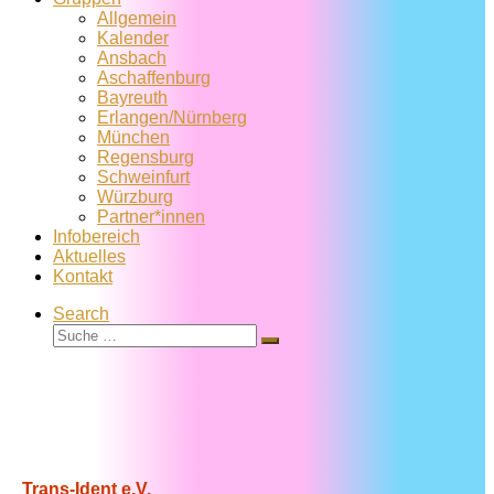
Allgemein
Kalender
Ansbach
Aschaffenburg
Bayreuth
Erlangen/Nürnberg
München
Regensburg
Schweinfurt
Würzburg
Partner*innen
Infobereich
Aktuelles
Kontakt
Search
Suche
Suche
…
Trans-Ident e.V.