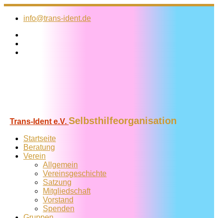
Zum
Inhalt
info@trans-ident.de
springen
Selbsthilfeorganisation
Trans-Ident e.V.
Startseite
Beratung
Verein
Allgemein
Vereins­geschichte
Satzung
Mitglied­schaft
Vorstand
Spenden
Gruppen