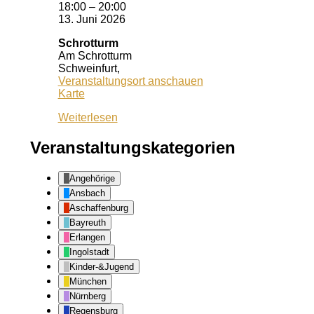
18:00
–
20:00
13. Juni 2026
Schrotturm
Am Schrotturm
Schweinfurt
,
Veranstaltungsort anschauen
Schrotturm
Karte
Weiterlesen
Veranstaltungskategorien
Angehörige
Ansbach
Aschaffenburg
Bayreuth
Erlangen
Ingolstadt
Kinder-&Jugend
München
Nürnberg
Regensburg