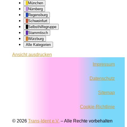
München
Nürnberg
Regensburg
Schweinfurt
Selbsthilfegruppe
Stammtisch
Würzburg
Alle Kategorien
Ansicht
ausdrucken
Impressum
Datenschutz
Sitemap
Cookie-Richtlinie
© 2026
Trans-Ident e.V.
–
Alle Rechte vorbehalten