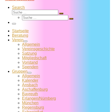
Search
Suche
Suche
Suche
…
Suche
…
Menü
Startseite
Beratung
Verein
Allgemein
Vereins­geschichte
Satzung
Mitglied­schaft
Vorstand
Spenden
Gruppen
Allgemein
Kalender
Ansbach
Aschaffenburg
Bayreuth
Erlangen/Nürnberg
München
Regensburg
Schweinfurt