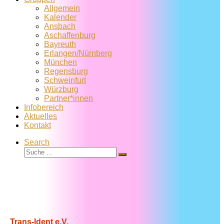
Allgemein
Kalender
Ansbach
Aschaffenburg
Bayreuth
Erlangen/Nürnberg
München
Regensburg
Schweinfurt
Würzburg
Partner*innen
Infobereich
Aktuelles
Kontakt
Search
Suche
Suche
…
Trans-Ident e.V.