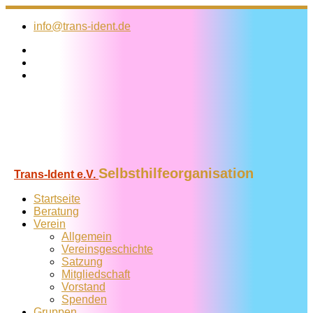
Zum
Inhalt
info@trans-ident.de
springen
Selbsthilfeorganisation
Trans-Ident e.V.
Startseite
Beratung
Verein
Allgemein
Vereins­geschichte
Satzung
Mitglied­schaft
Vorstand
Spenden
Gruppen