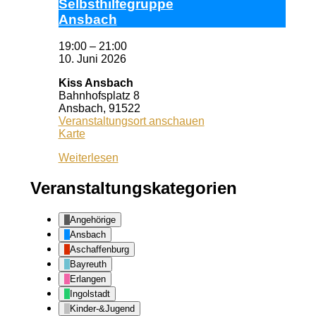
Selbst­hil­fe­grup­pe
Ans­bach
19:00
–
21:00
10. Juni 2026
Kiss Ansbach
Bahnhofsplatz 8
Ansbach
,
91522
Veranstaltungsort anschauen
Kiss
Karte
Ansbach
Weiterlesen
Veranstaltungskategorien
Angehörige
Ansbach
Aschaffenburg
Bayreuth
Erlangen
Ingolstadt
Kinder-&Jugend