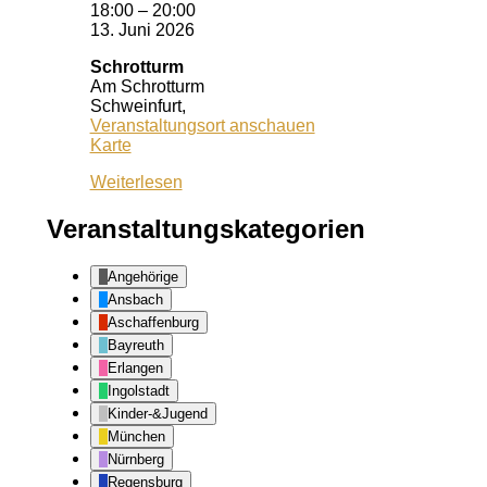
18:00
–
20:00
13. Juni 2026
Schrotturm
Am Schrotturm
Schweinfurt
,
Veranstaltungsort anschauen
Schrotturm
Karte
Weiterlesen
Veranstaltungskategorien
Angehörige
Ansbach
Aschaffenburg
Bayreuth
Erlangen
Ingolstadt
Kinder-&Jugend
München
Nürnberg
Regensburg