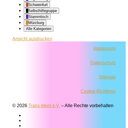
Schweinfurt
Selbsthilfegruppe
Stammtisch
Würzburg
Alle Kategorien
Ansicht
ausdrucken
Impressum
Datenschutz
Sitemap
Cookie-Richtlinie
© 2026
Trans-Ident e.V.
–
Alle Rechte vorbehalten