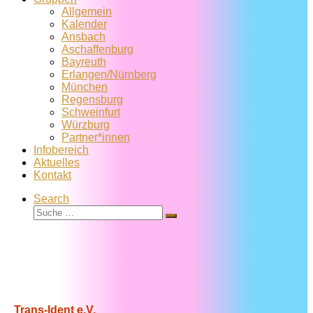
Allgemein
Kalender
Ansbach
Aschaffenburg
Bayreuth
Erlangen/Nürnberg
München
Regensburg
Schweinfurt
Würzburg
Partner*innen
Infobereich
Aktuelles
Kontakt
Search
Suche
Suche
…
Trans-Ident e.V.