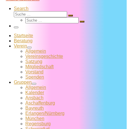
Search
Suche
Suche
Suche
…
Suche
…
Menü
Startseite
Beratung
Verein
Allgemein
Vereins­geschichte
Satzung
Mitglied­schaft
Vorstand
Spenden
Gruppen
Allgemein
Kalender
Ansbach
Aschaffenburg
Bayreuth
Erlangen/Nürnberg
München
Regensburg
Schweinfurt