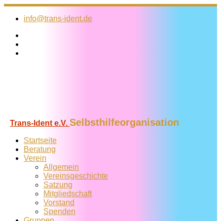
Zum
Inhalt
info@trans-ident.de
springen
Selbsthilfeorganisation
Trans-Ident e.V.
Startseite
Beratung
Verein
Allgemein
Vereins­geschichte
Satzung
Mitglied­schaft
Vorstand
Spenden
Gruppen