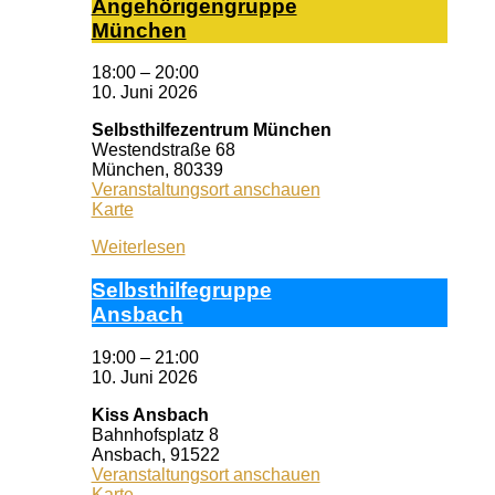
An­ge­hö­ri­gen­grup­pe
Mün­chen
18:00
–
20:00
10. Juni 2026
Selbsthilfezentrum München
Westendstraße 68
München
,
80339
Veranstaltungsort anschauen
Selbsthilfezentrum
Karte
München
Weiterlesen
Selbst­hil­fe­grup­pe
Ans­bach
19:00
–
21:00
10. Juni 2026
Kiss Ansbach
Bahnhofsplatz 8
Ansbach
,
91522
Veranstaltungsort anschauen
Kiss
Karte