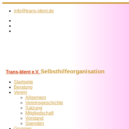
Zum
Inhalt
info@trans-ident.de
springen
Selbsthilfeorganisation
Trans-Ident e.V.
Startseite
Beratung
Verein
Allgemein
Vereins­geschichte
Satzung
Mitglied­schaft
Vorstand
Spenden
Gruppen