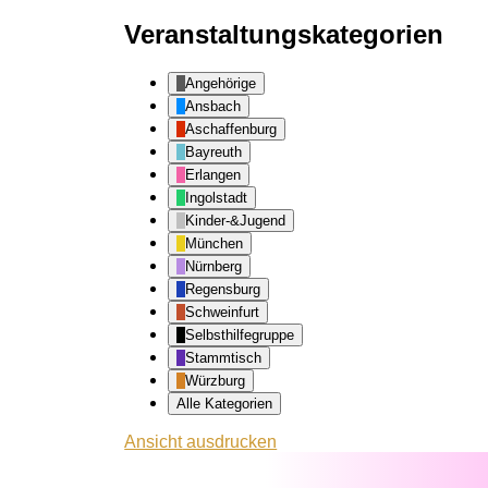
Veranstaltungskategorien
Angehörige
Ansbach
Aschaffenburg
Bayreuth
Erlangen
Ingolstadt
Kinder-&Jugend
München
Nürnberg
Regensburg
Schweinfurt
Selbsthilfegruppe
Stammtisch
Würzburg
Alle Kategorien
Ansicht
ausdrucken