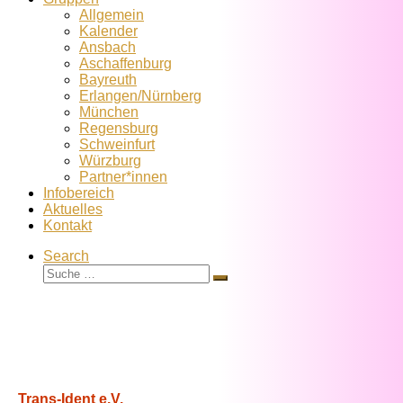
Allgemein
Kalender
Ansbach
Aschaffenburg
Bayreuth
Erlangen/Nürnberg
München
Regensburg
Schweinfurt
Würzburg
Partner*innen
Infobereich
Aktuelles
Kontakt
Search
Suche
Suche
…
Trans-Ident e.V.