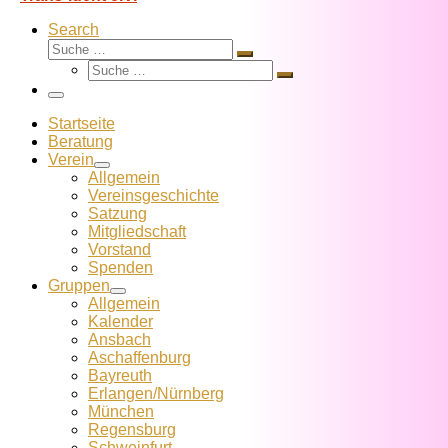
Search
Suche
Suche
Suche
…
Suche
…
Menü
Startseite
Beratung
Verein
Allgemein
Vereins­geschichte
Satzung
Mitglied­schaft
Vorstand
Spenden
Gruppen
Allgemein
Kalender
Ansbach
Aschaffenburg
Bayreuth
Erlangen/Nürnberg
München
Regensburg
Schweinfurt