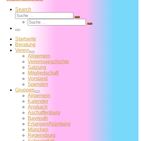
Search
Suche
Suche
Suche
…
Suche
…
Menü
Startseite
Beratung
Verein
Allgemein
Vereins­geschichte
Satzung
Mitglied­schaft
Vorstand
Spenden
Gruppen
Allgemein
Kalender
Ansbach
Aschaffenburg
Bayreuth
Erlangen/Nürnberg
München
Regensburg
Schweinfurt