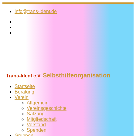
Zum
Inhalt
info@trans-ident.de
springen
Selbsthilfeorganisation
Trans-Ident e.V.
Startseite
Beratung
Verein
Allgemein
Vereins­geschichte
Satzung
Mitglied­schaft
Vorstand
Spenden
Gruppen