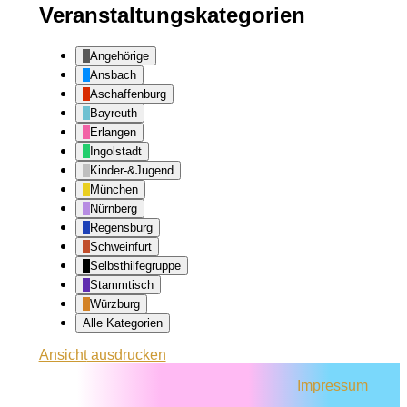
Veranstaltungskategorien
Angehörige
Ansbach
Aschaffenburg
Bayreuth
Erlangen
Ingolstadt
Kinder-&Jugend
München
Nürnberg
Regensburg
Schweinfurt
Selbsthilfegruppe
Stammtisch
Würzburg
Alle Kategorien
Ansicht
ausdrucken
Impressum