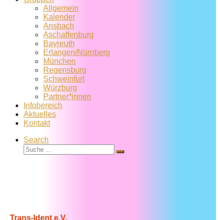
Allgemein
Kalender
Ansbach
Aschaffenburg
Bayreuth
Erlangen/Nürnberg
München
Regensburg
Schweinfurt
Würzburg
Partner*innen
Infobereich
Aktuelles
Kontakt
Search
Suche
Suche
…
Trans-Ident e.V.