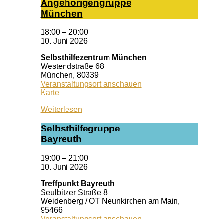
An­ge­hö­ri­gen­grup­pe
Mün­chen
18:00
–
20:00
10. Juni 2026
Selbsthilfezentrum München
Westendstraße 68
München
,
80339
Veranstaltungsort anschauen
Selbsthilfezentrum
Karte
München
Weiterlesen
Selbst­hil­fe­grup­pe
Bay­reuth
19:00
–
21:00
10. Juni 2026
Treffpunkt Bayreuth
Seulbitzer Straße 8
Weidenberg / OT Neunkirchen am Main
,
95466
Veranstaltungsort anschauen