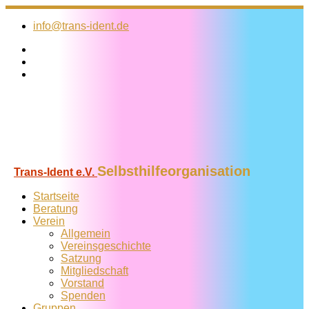
Zum
Inhalt
info@trans-ident.de
springen
Selbsthilfeorganisation
Trans-Ident e.V.
Startseite
Beratung
Verein
Allgemein
Vereins­geschichte
Satzung
Mitglied­schaft
Vorstand
Spenden
Gruppen