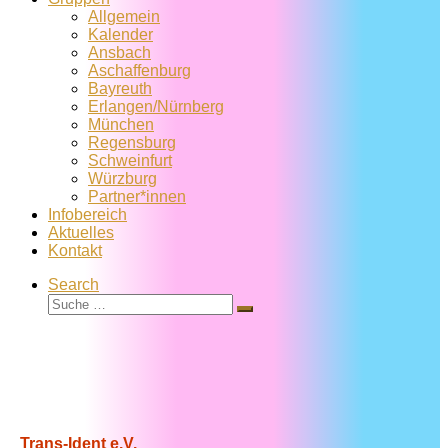
Allgemein
Kalender
Ansbach
Aschaffenburg
Bayreuth
Erlangen/Nürnberg
München
Regensburg
Schweinfurt
Würzburg
Partner*innen
Infobereich
Aktuelles
Kontakt
Search
Suche
Suche
…
Trans-Ident e.V.