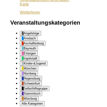
Treffpunkt
Karte
Bayreuth
Weiterlesen
Veranstaltungskategorien
Angehörige
Ansbach
Aschaffenburg
Bayreuth
Erlangen
Ingolstadt
Kinder-&Jugend
München
Nürnberg
Regensburg
Schweinfurt
Selbsthilfegruppe
Stammtisch
Würzburg
Alle Kategorien