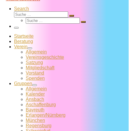
Search
Suche
Suche
Suche
…
Suche
…
Menü
Startseite
Beratung
Verein
Allgemein
Vereins­geschichte
Satzung
Mitglied­schaft
Vorstand
Spenden
Gruppen
Allgemein
Kalender
Ansbach
Aschaffenburg
Bayreuth
Erlangen/Nürnberg
München
Regensburg
Schweinfurt